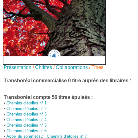
Présentation
/
Chiffres
/
Collaborations
/ Titres
Transboréal commercialise 0 titre auprès des libraires :
Transboréal compte 56 titres épuisés :
•
Chemins d’étoiles n° 1
•
Chemins d’étoiles n° 2
•
Chemins d’étoiles n° 3
•
Chemins d’étoiles n° 4
•
Chemins d’étoiles n° 5
•
Chemins d’étoiles n° 6
•
Appel du sommet (L’), Chemins d’étoiles n° 7