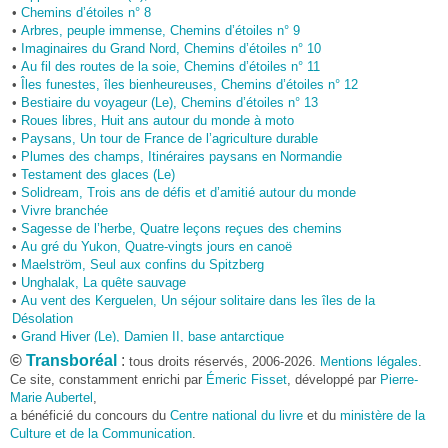
•
Chemins d’étoiles n° 8
•
Arbres, peuple immense, Chemins d’étoiles n° 9
•
Imaginaires du Grand Nord, Chemins d’étoiles n° 10
•
Au fil des routes de la soie, Chemins d’étoiles n° 11
•
Îles funestes, îles bienheureuses, Chemins d’étoiles n° 12
•
Bestiaire du voyageur (Le), Chemins d’étoiles n° 13
•
Roues libres, Huit ans autour du monde à moto
•
Paysans, Un tour de France de l’agriculture durable
•
Plumes des champs, Itinéraires paysans en Normandie
•
Testament des glaces (Le)
•
Solidream, Trois ans de défis et d’amitié autour du monde
•
Vivre branchée
•
Sagesse de l’herbe, Quatre leçons reçues des chemins
•
Au gré du Yukon, Quatre-vingts jours en canoë
•
Maelström, Seul aux confins du Spitzberg
•
Unghalak, La quête sauvage
•
Au vent des Kerguelen, Un séjour solitaire dans les îles de la
Désolation
•
Grand Hiver (Le), Damien II, base antarctique
•
Voie des glaces (La), Le passage du Nord-Ouest à la voile
©
Transboréal
:
tous droits réservés, 2006-2026.
Mentions légales
.
•
Atalaya, Une saison en Amazonie
Ce site, constamment enrichi par
Émeric Fisset
, développé par
Pierre-
•
Par les sentiers de la soie, À pied jusqu’en Chine
Marie Aubertel
,
•
Pèlerin d’Orient, À pied jusqu’à Jérusalem
a bénéficié du concours du
Centre national du livre
et du
ministère de la
•
Volta (La), Au cap Horn dans le sillage des grands découvreurs
Culture et de la Communication
.
•
Nomade du Grand Nord, En kayak de mer avec un chien esquimau