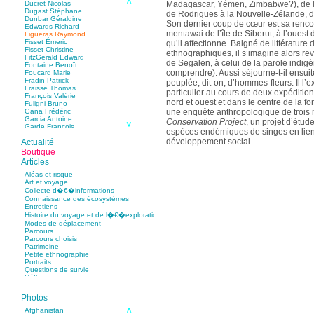
Madagascar, Yémen, Zimbabwe?), de l
Ducret Nicolas
Dugast Stéphane
de Rodrigues à la Nouvelle-Zélande,
Dunbar Géraldine
Son dernier coup de cœur est sa renco
Edwards Richard
mentawai de l’île de Siberut, à l’ouest 
Figueras Raymond
Fisset Émeric
qu’il affectionne. Baigné de littérature 
Fisset Christine
ethnographiques, il s’imagine alors r
FitzGerald Edward
de Segalen, à celui de la parole indigèn
Fontaine Benoît
comprendre). Aussi séjourne-t-il ensuite
Foucard Marie
Fradin Patrick
peuplée, dit-on, d’hommes-fleurs. Il l’e
Fraisse Thomas
particulier au cours de deux expéditio
François Valérie
nord et ouest et dans le centre de la for
Fuligni Bruno
une enquête anthropologique de trois
Gana Frédéric
Garcia Antoine
Conservation Project
, un projet d’étud
Garde François
espèces endémiques de singes en lien
Gaullier Tanneguy
développement social.
Actualité
Gauthier Yves
Gemme Pierre
Boutique
Gendre Florence
Articles
Georis Stéphane
Gilbert Frédéric
Aléas et risque
Giry Julien
Art et voyage
Goisque Thomas
Collecte d�€�informations
Grange Florent
Connaissance des écosystèmes
Gras Cédric
Entretiens
Griette Olivier
Histoire du voyage et de l�€�exploration
Guéguéniat Jean-Yves
Modes de déplacement
Guerrier Gérard
Parcours
Guillemot Agnès
Parcours choisis
Guillotel Pierre-Antoine
Patrimoine
Guyon Élizabeth
Petite ethnographie
Haegy Jean-Marie
Portraits
Hafez Kim
Questions de survie
Halluin Bruno d’
Réflexions
Hardivilliers Albéric d’
Harvey James
Heimburger Mario
Photos
Hervouët Tifenn
Afghanistan
Houdaille Christophe