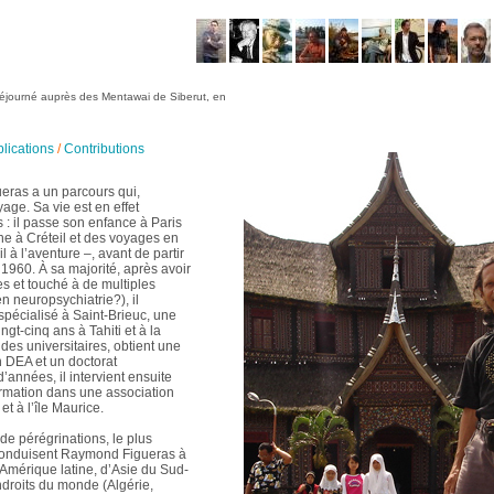
éjourné auprès des Mentawai de Siberut, en
lications
/
Contributions
eras a un parcours qui,
age. Sa vie est en effet
 il passe son enfance à Paris
ine à Créteil et des voyages en
à l’aventure –, avant de partir
1960. À sa majorité, après avoir
 et touché à de multiples
n neuropsychiatrie?), il
pécialisé à Saint-Brieuc, une
ngt-cinq ans à Tahiti et à la
des universitaires, obtient une
n DEA et un doctorat
années, il intervient ensuite
rmation dans une association
t à l’île Maurice.
e pérégrinations, le plus
conduisent Raymond Figueras à
Amérique latine, d’Asie du Sud-
ndroits du monde (Algérie,