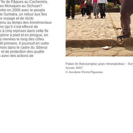
’île de Pâques au Cachemire,
 des Moluques au Sichuan?
ntre en 2006 avec le peuple
de Sumatra, un retour aux îles
de voyage et de récits
evenu au temps des
Immémoriaux
e (qu’il s’est efforcé de
 à cinq reprises dans cette île
xplore à pied et en pirogue, en
ns menées le long des côtes
êt primaire. Il poursuit en outre
 mois dans le cadre du
Siberut
e et de protection des quatre
 avec des actions de
Palais de Batusangkar, pays minangkabau – Sum
Année 2007
© Jocelyne Perrot-Figueras