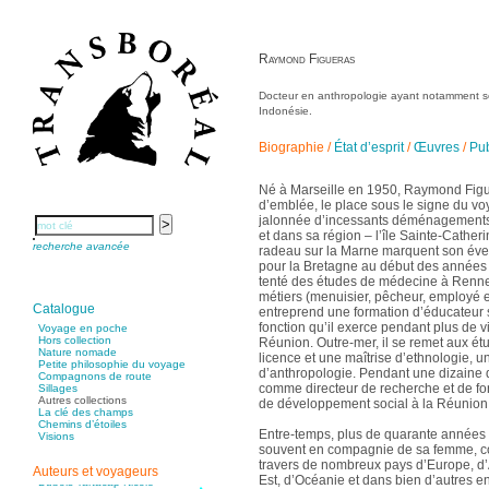
Buiron Daphné
Busquet Gérard
Cagnat René
Calonne Marc-Antoine
Calvez Tangi
Raymond Figueras
Cann Typhaine
Carbonnaux Stéphan
Caritey Rémi
Docteur en anthropologie ayant notamment s
Carrau Noak
Caufriez Anne
Indonésie.
Chérel Guillaume
Chambost Germain
Biographie
/
État d’esprit
/
Œuvres
/
Pub
Chapuis Éric
Chapuis Amandine
Chastel Marie
Chaud Marianne
Né à Marseille en 1950, Raymond Figu
Chenot Philippe
d’emblée, le place sous le signe du voy
Chicurel Arnaud
Clémenceau Adrien
jalonnée d’incessants déménagements :
Colonna d’Istria Jérôme
et dans sa région – l’île Sainte-Cather
Conesa Gabriel
recherche avancée
radeau sur la Marne marquent son éveil 
Corazza Pascal
pour la Bretagne au début des années 
Cotta Jean-Marc
Cousergue Arnaud
tenté des études de médecine à Rennes
Crane Adrian
métiers (menuisier, pêcheur, employé e
Crane Richard
Catalogue
entreprend une formation d’éducateur s
Croiziers de Lacvivier Aurélie
fonction qu’il exerce pendant plus de vi
Dash Naraa
Voyage en poche
Debove Florence
Hors collection
Réunion. Outre-mer, il se remet aux étu
Dectot de Christen Antoine
Nature nomade
licence et une maîtrise d’ethnologie, u
Dedet Christian
Petite philosophie du voyage
d’anthropologie. Pendant une dizaine d’
Degoul Franck
Compagnons de route
Delaunay Matthieu
comme directeur de recherche et de fo
Sillages
Deledicque Sébastien
Autres collections
de développement social à la Réunion e
Delloye Bernard
La clé des champs
Delloye Mélanie
Chemins d’étoiles
Entre-temps, plus de quarante années d
Descave Nicolas
Visions
Desprez Élise
souvent en compagnie de sa femme, 
Desprez Léopoldine
travers de nombreux pays d’Europe, d’
Auteurs et voyageurs
Devouassoux Philippe
Est, d’Océanie et dans bien d’autres e
Dubois-Tartacap Nicole