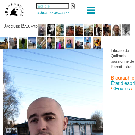
recherche avancée
Jacques Baujard
Libraire de
Quilombo,
passionné de
Panaït Istrati.
Biographie
État d’espri
/
Œuvres
/