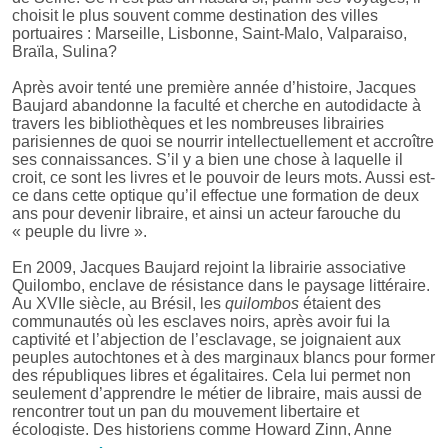
choisit le plus souvent comme destination des villes
portuaires : Marseille, Lisbonne, Saint-Malo, Valparaiso,
Braïla, Sulina?
Après avoir tenté une première année d’histoire, Jacques
Baujard abandonne la faculté et cherche en autodidacte à
travers les bibliothèques et les nombreuses librairies
parisiennes de quoi se nourrir intellectuellement et accroître
ses connaissances. S’il y a bien une chose à laquelle il
croit, ce sont les livres et le pouvoir de leurs mots. Aussi est-
ce dans cette optique qu’il effectue une formation de deux
ans pour devenir libraire, et ainsi un acteur farouche du
« peuple du livre ».
En 2009, Jacques Baujard rejoint la librairie associative
Quilombo, enclave de résistance dans le paysage littéraire.
Au XVIIe siècle, au Brésil, les
quilombos
étaient des
communautés où les esclaves noirs, après avoir fui la
captivité et l’abjection de l’esclavage, se joignaient aux
peuples autochtones et à des marginaux blancs pour former
des républiques libres et égalitaires. Cela lui permet non
seulement d’apprendre le métier de libraire, mais aussi de
rencontrer tout un pan du mouvement libertaire et
écologiste. Des historiens comme Howard Zinn, Anne
Steiner ou Gérard Noiriel lui montrent que l’histoire n’est