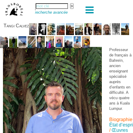
recherche avancée
Tangi Calvez
Professeur
de français à
Bahreïn,
ancien
enseignant
spécialisé
auprès
d’enfants en
difficulté. A
vécu quatre
ans à Kuala
Lumpur.
Biographie
État d’espri
/
Œuvres