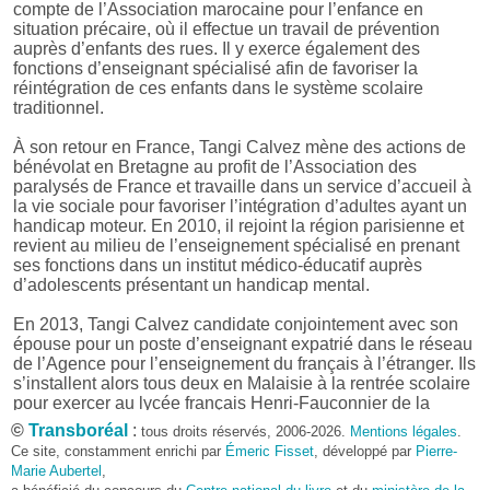
compte de l’Association marocaine pour l’enfance en
situation précaire, où il effectue un travail de prévention
auprès d’enfants des rues. Il y exerce également des
fonctions d’enseignant spécialisé afin de favoriser la
réintégration de ces enfants dans le système scolaire
traditionnel.
À son retour en France, Tangi Calvez mène des actions de
bénévolat en Bretagne au profit de l’Association des
paralysés de France et travaille dans un service d’accueil à
la vie sociale pour favoriser l’intégration d’adultes ayant un
handicap moteur. En 2010, il rejoint la région parisienne et
revient au milieu de l’enseignement spécialisé en prenant
ses fonctions dans un institut médico-éducatif auprès
d’adolescents présentant un handicap mental.
En 2013, Tangi Calvez candidate conjointement avec son
épouse pour un poste d’enseignant expatrié dans le réseau
de l’Agence pour l’enseignement du français à l’étranger. Ils
s’installent alors tous deux en Malaisie à la rentrée scolaire
pour exercer au lycée français Henri-Fauconnier de la
capitale. À l’entraînement de
pencak silat
, l’art martial du
©
Transboréal
:
tous droits réservés, 2006-2026.
Mentions légales
.
monde malais, il fait la rencontre du coauteur de son
Ce site, constamment enrichi par
Émeric Fisset
, développé par
Pierre-
premier livre,
Éric Olmedo
.
Marie Aubertel
,