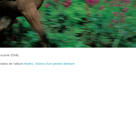
canie (Chili).
traites de l’album
Andes, Visions d’un peintre itinérant