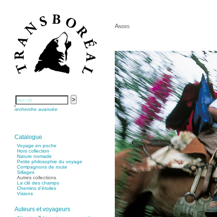
Andes
recherche avancée
Catalogue
Voyage en poche
Hors collection
Nature nomade
Petite philosophie du voyage
Compagnons de route
Sillages
Autres collections
La clé des champs
Chemins d’étoiles
Visions
Auteurs et voyageurs