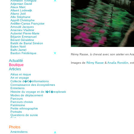
Aïtmatov Tchinguiz
Adjemian David
Alaux Marc
Allaert Lodewijk
Allano Joël
Allix Stéphane
Apprill Christophe
Ardillier-Carras Françoise
Arnould Jacques
Arseniev Vladimir
Aubertel Pierre-Marie
Béjanin Emmanuel
Bérard Géraldine
Baldit de Barral Siméon
Balen Noël
Balhi Jamel
Bardon Frédérique
Rémy Rasse, à cheval avec son atelier en Arau
Barnagaud Jean-Yves
Bastide Fabien
Actualité
Images de
Rémy Rasse
&
Analía Rondón
, ex
Baudin Julie
Boutique
Baujard Jacques
Articles
Bazin Sylvain
Bellanger Marc
Aléas et risque
Bellec Hervé
Art et voyage
Belleville Régis
Collecte d�€�informations
Benestar Géraldine
Connaissance des écosystèmes
Benoist Yann
Entretiens
Bertrand Jordane
Histoire du voyage et de l�€�exploration
Bertrandy Antoine
Modes de déplacement
Bezsonov Youri
Parcours
Bideau Michel-Cosme
Parcours choisis
Billard Yannick
Patrimoine
Blanchet Anne-Lise
Petite ethnographie
Bluntzer Christophe
Portraits
Bobin Mathieu
Questions de survie
Boch Anne-Laure
Réflexions
Boch Julie
Boclet-Weller Robin
Afghanistan
Boillot Henri
Photos
Afrique du Sud
Bonnem Éric
Amérindiens
Boudart Jean-Louis