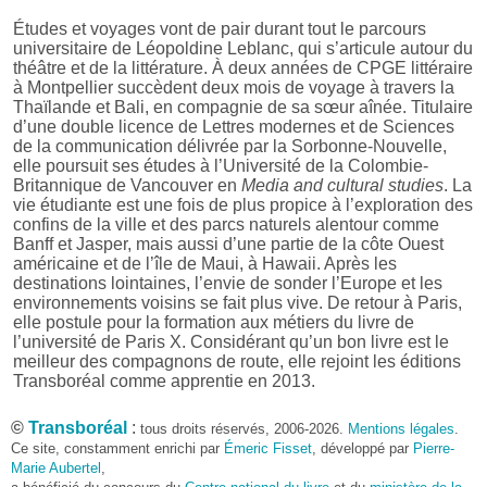
Études et voyages vont de pair durant tout le parcours
universitaire de Léopoldine Leblanc, qui s’articule autour du
théâtre et de la littérature. À deux années de CPGE littéraire
à Montpellier succèdent deux mois de voyage à travers la
Thaïlande et Bali, en compagnie de sa sœur aînée. Titulaire
d’une double licence de Lettres modernes et de Sciences
de la communication délivrée par la Sorbonne-Nouvelle,
elle poursuit ses études à l’Université de la Colombie-
Britannique de Vancouver en
Media and cultural studies
. La
vie étudiante est une fois de plus propice à l’exploration des
confins de la ville et des parcs naturels alentour comme
Banff et Jasper, mais aussi d’une partie de la côte Ouest
américaine et de l’île de Maui, à Hawaii. Après les
destinations lointaines, l’envie de sonder l’Europe et les
environnements voisins se fait plus vive. De retour à Paris,
elle postule pour la formation aux métiers du livre de
l’université de Paris X. Considérant qu’un bon livre est le
meilleur des compagnons de route, elle rejoint les éditions
Transboréal comme apprentie en 2013.
Entre deux projets éditoriaux, Léopoldine Leblanc poursuit
©
Transboréal
:
tous droits réservés, 2006-2026.
Mentions légales
.
sa quête des grands espaces et des plaisirs simples comme
Ce site, constamment enrichi par
Émeric Fisset
, développé par
Pierre-
parcourir la Kungsleden en Laponie suédoise, accomplir le
Marie Aubertel
,
tour du Péloponnèse, retrouver des amis à Shanghai,