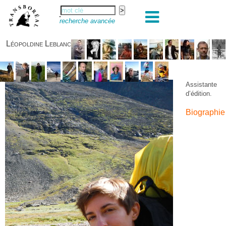
recherche avancée
Léopoldine Leblanc
Assistante
d’édition.
Biographie