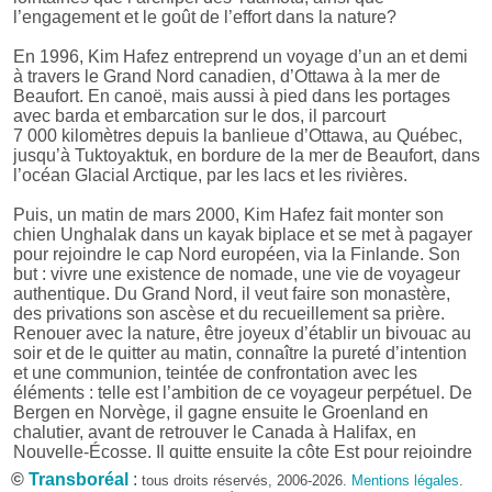
l’engagement et le goût de l’effort dans la nature?
En 1996, Kim Hafez entreprend un voyage d’un an et demi
à travers le Grand Nord canadien, d’Ottawa à la mer de
Beaufort. En canoë, mais aussi à pied dans les portages
avec barda et embarcation sur le dos, il parcourt
7 000 kilomètres depuis la banlieue d’Ottawa, au Québec,
jusqu’à Tuktoyaktuk, en bordure de la mer de Beaufort, dans
l’océan Glacial Arctique, par les lacs et les rivières.
Puis, un matin de mars 2000, Kim Hafez fait monter son
chien Unghalak dans un kayak biplace et se met à pagayer
pour rejoindre le cap Nord européen, via la Finlande. Son
but : vivre une existence de nomade, une vie de voyageur
authentique. Du Grand Nord, il veut faire son monastère,
des privations son ascèse et du recueillement sa prière.
Renouer avec la nature, être joyeux d’établir un bivouac au
soir et de le quitter au matin, connaître la pureté d’intention
et une communion, teintée de confrontation avec les
éléments : telle est l’ambition de ce voyageur perpétuel. De
Bergen en Norvège, il gagne ensuite le Groenland en
chalutier, avant de retrouver le Canada à Halifax, en
Nouvelle-Écosse. Il quitte ensuite la côte Est pour rejoindre
Churchill dans le Manitoba. En compagnie d’
Emmanuel
©
Transboréal
:
tous droits réservés, 2006-2026.
Mentions légales
.
Hussenet
, il remonte alors en canoë la rivière Nelson sur