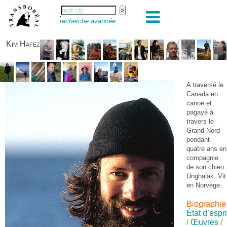
recherche avancée
Kim Hafez
A traversé le
Canada en
canoë et
pagayé à
travers le
Grand Nord
pendant
quatre ans en
compagnie
de son chien
Unghalak. Vit
en Norvège.
Biographie
État d’espri
/
Œuvres
/