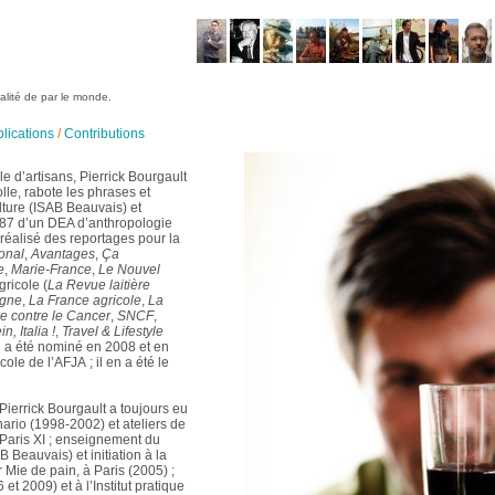
ialité de par le monde.
lications
/
Contributions
 d’artisans, Pierrick Bourgault
olle, rabote les phrases et
lture (ISAB Beauvais) et
987 d’un DEA d’anthropologie
 réalisé des reportages pour la
onal
,
Avantages
,
Ça
e
,
Marie-France
,
Le Nouvel
gricole (
La Revue laitière
igne
,
La France agricole
,
La
e contre le Cancer
,
SNCF
,
, Italia !
,
Travel & Lifestyle
Il a été nominé en 2008 et en
ole de l’AFJA ; il en a été le
 Pierrick Bourgault a toujours eu
nario (1998-2002) et ateliers de
 Paris XI ; enseignement du
 Beauvais) et initiation à la
Mie de pain, à Paris (2005) ;
et 2009) et à l’Institut pratique