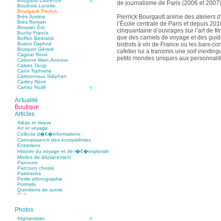
Bougault Laurence
de journalisme de Paris (2006 et 2007)
Boulnois Lucette
Bourgault Pierrick
Pierrick Bourgault anime des ateliers d
Brès Justine
Brès Romain
l’École centrale de Paris et depuis 2010
Brossier Éric
cinquantaine d’ouvrages sur l’art de fi
Buchy Franck
que des carnets de voyage et des guid
Buffon Bertrand
bistrots à vin de France ou les bars-co
Buiron Daphné
Busquet Gérard
cafetier lui a transmis une soif inexting
Cagnat René
petits mondes uniques aux personnalit
Calonne Marc-Antoine
Calvez Tangi
Cann Typhaine
Carbonnaux Stéphan
Caritey Rémi
Carrau Noak
Caufriez Anne
Chérel Guillaume
Actualité
Chambost Germain
Boutique
Chapuis Éric
Articles
Chapuis Amandine
Chastel Marie
Aléas et risque
Chaud Marianne
Art et voyage
Chenot Philippe
Collecte d�€�informations
Chicurel Arnaud
Connaissance des écosystèmes
Clémenceau Adrien
Entretiens
Colonna d’Istria Jérôme
Histoire du voyage et de l�€�exploration
Conesa Gabriel
Modes de déplacement
Corazza Pascal
Parcours
Cotta Jean-Marc
Parcours choisis
Cousergue Arnaud
Patrimoine
Crane Adrian
Petite ethnographie
Crane Richard
Portraits
Croiziers de Lacvivier Aurélie
Questions de survie
Dash Naraa
Réflexions
Debove Florence
Dectot de Christen Antoine
Dedet Christian
Photos
Degoul Franck
Delaunay Matthieu
Afghanistan