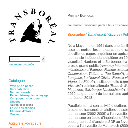
Adjemian David
Alaux Marc
Allaert Lodewijk
Allano Joël
Pierrick Bourgault
Allix Stéphane
Apprill Christophe
Ardillier-Carras Françoise
Arnould Jacques
Journaliste, passionné par les lieux de conviv
Arseniev Vladimir
Aubertel Pierre-Marie
Béjanin Emmanuel
Biographie
/
État d’esprit
/
Œuvres
/
Pub
Bérard Géraldine
Baldit de Barral Siméon
Balen Noël
Né à Mayenne en 1961 dans une famille
Balhi Jamel
tisse les mots et les photos, coupe et c
Bardon Frédérique
Barnagaud Jean-Yves
cheville les pages. Ingénieur en agricu
Bastide Fabien
journaliste indépendant diplômé en 1
Baudin Julie
visuelle à Nanterre et la Sorbonne, il a
Baujard Jacques
recherche avancée
presse grand public (
Amnesty internati
Bazin Sylvain
Bellanger Marc
m’intéresse
,
L’Express
,
Femme actuell
Bellec Hervé
Observateur
,
Télérama
,
Top Santé
?), a
Belleville Régis
française
,
Le Nouvel Olivier
,
Réussir v
Benestar Géraldine
Catalogue
Benoist Yann
Vigne
,
Le Pâtre
?), institutionnelle (
Ligu
Bertrand Jordane
Vivactis
?) et internationale (
Rebe & Wein
Voyage en poche
Bertrandy Antoine
Hors collection
Magazine
,
Salzburger Nachrichten
?). 
Bezsonov Youri
Nature nomade
2012 au grand prix du journalisme agric
Bideau Michel-Cosme
Petite philosophie du voyage
Billard Yannick
lauréat en 2013.
Compagnons de route
Blanchet Anne-Lise
Sillages
Bluntzer Christophe
Autres collections
Parallèlement à son activité d’écriture,
Bobin Mathieu
La clé des champs
à cœur de transmettre : ateliers de scé
Boch Anne-Laure
Chemins d’étoiles
Boch Julie
journalisme (2002-2009) à l’université
Visions
Boclet-Weller Robin
journalisme en école d’ingénieurs (ISAB
Boillot Henri
photographie à d’anciens SDF au foyer 
Bonnem Éric
Auteurs et voyageurs
Boudart Jean-Louis
cours à l’université de Marrakech (2006 