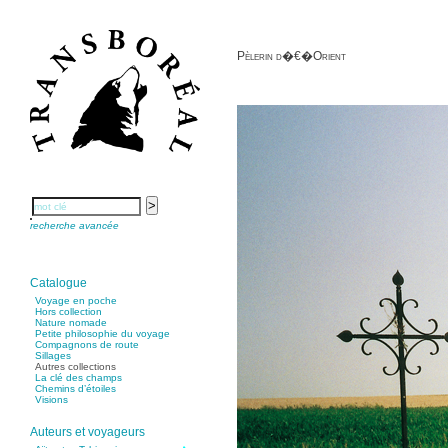
Pèlerin d�€�Orient
recherche avancée
Catalogue
Voyage en poche
Hors collection
Nature nomade
Petite philosophie du voyage
Compagnons de route
Sillages
Autres collections
La clé des champs
Chemins d’étoiles
Visions
Auteurs et voyageurs