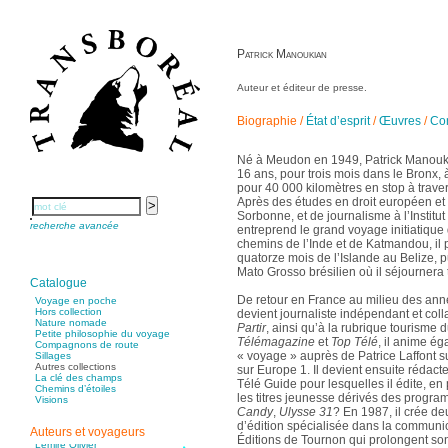
Guerrier Gérard
Guillemot Agnès
Guillotel Pierre-Antoine
Guyon Élizabeth
Haegy Jean-Marie
Patrick Manoukian
Hafez Kim
Halluin Bruno d’
Hardivilliers Albéric d’
Auteur et éditeur de presse.
Harvey James
Heimburger Mario
Hervouët Tifenn
Biographie
/
État d’esprit
/
Œuvres
/
Con
Houdaille Christophe
Hussain Fawaz
Hussenet Emmanuel
Né à Meudon en 1949, Patrick Manoukia
Imhof Valentine
Jacq Marie-Claire
16 ans, pour trois mois dans le Bronx,
Jallade Sébastien
pour 40 000 kilomètres en stop à traver
Janichon Gérard
Après des études en droit européen et 
Kerouedan Annie
Klein Julie
Sorbonne, et de journalisme à l’Institut 
Klotz Lætitia
recherche avancée
entreprend le grand voyage initiatique
Klvana Ilya
chemins de l’Inde et de Katmandou, il 
Kotry Jérôme
quatorze mois de l’Islande au Belize, 
La Brosse Gaële de
Labouche Didier
Mato Grosso brésilien où il séjournera 
Lacarrière Jacques
Catalogue
Lacrampe Corine
De retour en France au milieu des an
Voyage en poche
Lagny Laurence
Hors collection
devient journaliste indépendant et col
Laheurte Marielle
Nature nomade
Lamotte Aymeric de
Partir
, ainsi qu’à la rubrique tourisme 
Petite philosophie du voyage
Lanni Dominique
Télémagazine
et
Top Télé
, il anime é
Compagnons de route
Lanouguère-Bruneau Virginie
« voyage » auprès de Patrice Laffont s
Sillages
Lantz François
Autres collections
Lautier-Gaud Jean
sur Europe 1. Il devient ensuite rédact
La clé des champs
Le Maître Anne
Télé Guide pour lesquelles il édite, e
Chemins d’étoiles
Leblanc Léopoldine
les titres jeunesse dérivés des progra
Visions
Leblay Julien
Candy
,
Ulysse 31
? En 1987, il crée d
Lebrun Alain
Lefèvre David
d’édition spécialisée dans la communic
Auteurs et voyageurs
Lelièvre Olivier
Éditions de Tournon qui prolongent son 
Lemire Olivier