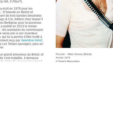
ly Hill
,
X-Files
?).
a écrit en 1978 pour les
 :
D’Islande en Belize
et
arii
de trois bandes dessinées
go & Cie, éditeur chez lequel il
es Bertignac pour la jeunesse.
 a publié en 2013 le roman
 : les aventures du commissaire
seize prix à son inventeur.
» qui lui a permis d’être invité à
tamment reçu par
Valentine Imhof
.
ns
Les Temps sauvages
, paru en
ix.
un grand amoureux du Brésil, et
Poconé – Mato Grosso (Brésil).
le s’est installée. Il demeure
Année 1974
nde, terre de son premier grand
© Patrick Manoukian
ie qu’il a découverts par la
vre et écrire en Toscane où réside