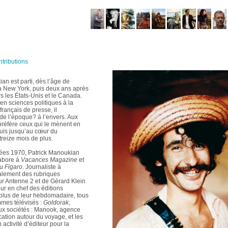
tributions
n est parti, dès l’âge de
 à New York, puis deux ans après
s les États-Unis et le Canada.
en sciences politiques à la
français de presse, il
 de l’époque? à l’envers. Aux
préfère ceux qui le mènent en
puis jusqu’au cœur du
treize mois de plus.
nées 1970, Patrick Manoukian
labore à
Vacances Magazine
et
du
Figaro
. Journaliste à
galement des rubriques
ur Antenne 2 et de Gérard Klein
eur en chef des éditions
n plus de leur hebdomadaire, tous
mmes télévisés :
Goldorak
,
eux sociétés : Manook, agence
ation autour du voyage, et les
activité d’éditeur pour la