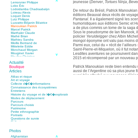
jeunesse (
Denver
,
Tortues Ninja
,
Bever
Lemonnier Philippe
Lobo Éric
Lodoidamba Chadraabalyn
De retour du Brésil, Patrick Manoukian 
Loireau Alexis
éditions Beauval deux récits de voyage
Loquet Denis
Pantanal
. Il a également signé les
scen
Lutz Philippe
Luzzatto-Béjanin Béatrice
humoristiques aux éditions Semic et Hu
Manoukian Patrick
a de plus commis un tome de la saga d
Marcel Patrick
Sous le pseudonyme de Ian Manook, il
Marthaler Claude
policier
Yeruldelgger
chez Albin Michel
Mathé Brian
Mathieu Sandra
mongol éponyme ont valu pas moins de 
Miollis Bertrand de
Parmi eux, celui du « récit de l’ailleurs 
Mittelette Eddie
Saint-Pierre-et-Miquelon, où il fut no
Monchaud Morgan
Lesdites aventures se poursuivent da
Mouginet Xavier
Moullec Christian
2015 et récompensé par un nouveau pr
Muller Victor
Actualité
Neyret Pierre
Patrick Manoukian reste bien entendu 
Boutique
Neyroud Michel
Nicolas Philippe
aussi de l’Argentine où sa plus jeune fil
Articles
Niveau Stéphane
aussi très attaché aux paysages d’Isla
Aléas et risque
Noacco Cristina
voyage, et à ceux d’Alaska et de Mongol
Art et voyage
Nobili Johanna
suite. Et il aimerait, s’il le pouvait, vi
Nodet Mariette
Collecte d�€�informations
Nodet Philippe
Connaissance des écosystèmes
son autre fille?
Ollivier-Henry Jocelyne
Entretiens
Olmedo Éric
Histoire du voyage et de l�€�exploration
Pacquier Thierry
Modes de déplacement
Pajetnov Valentin
Parcours
Pastureau Jean
Parcours choisis
Pavie Auguste
Patrimoine
Pelcat Armelle
Petite ethnographie
Peltier Julien
Portraits
Pinchon Emmanuel
Questions de survie
Pitiot Michaël
Réflexions
Pitras Olivier
Plane Alice
Photos
Poncet Sally
Poncins Gontran de
Afghanistan
Poulle Marie-Lazarine