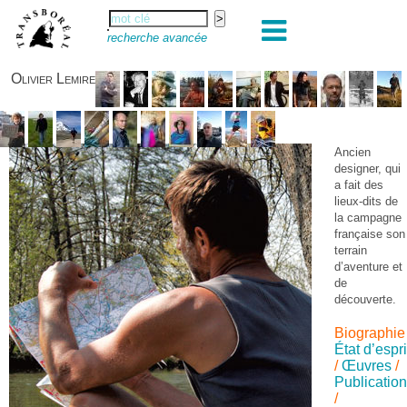
recherche avancée
Olivier Lemire
Ancien
designer, qui
a fait des
lieux-dits de
la campagne
française son
terrain
d’aventure et
de
découverte.
Biographie
État d’espri
/
Œuvres
/
Publicatio
/