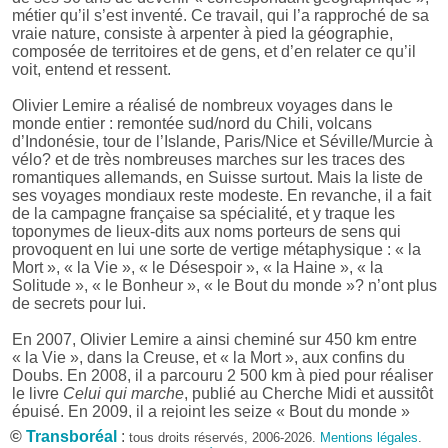
métier qu’il s’est inventé. Ce travail, qui l’a rapproché de sa
vraie nature, consiste à arpenter à pied la géographie,
composée de territoires et de gens, et d’en relater ce qu’il
voit, entend et ressent.
Olivier Lemire a réalisé de nombreux voyages dans le
monde entier : remontée sud/nord du Chili, volcans
d’Indonésie, tour de l’Islande, Paris/Nice et Séville/Murcie à
vélo? et de très nombreuses marches sur les traces des
romantiques allemands, en Suisse surtout. Mais la liste de
ses voyages mondiaux reste modeste. En revanche, il a fait
de la campagne française sa spécialité, et y traque les
toponymes de lieux-dits aux noms porteurs de sens qui
provoquent en lui une sorte de vertige métaphysique : « la
Mort », « la Vie », « le Désespoir », « la Haine », « la
Solitude », « le Bonheur », « le Bout du monde »? n’ont plus
de secrets pour lui.
En 2007, Olivier Lemire a ainsi cheminé sur 450 km entre
« la Vie », dans la Creuse, et « la Mort », aux confins du
Doubs. En 2008, il a parcouru 2 500 km à pied pour réaliser
le livre
Celui qui marche
, publié au Cherche Midi et aussitôt
épuisé. En 2009, il a rejoint les seize « Bout du monde »
français et a pris la décision de quitter son emploi pépère
©
Transboréal
:
tous droits réservés, 2006-2026.
Mentions légales
.
pour se consacrer à sa vocation de « correspondant