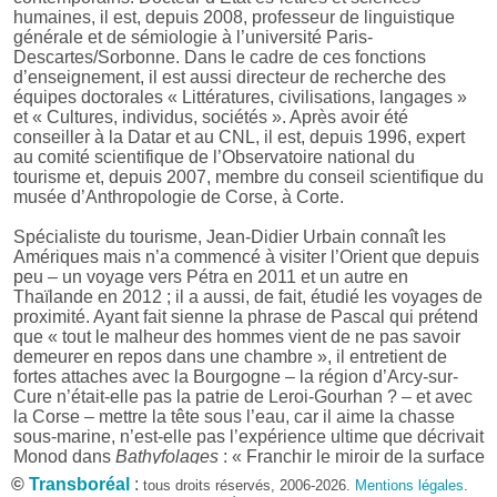
humaines, il est, depuis 2008, professeur de linguistique
générale et de sémiologie à l’université Paris-
Descartes/Sorbonne. Dans le cadre de ces fonctions
d’enseignement, il est aussi directeur de recherche des
équipes doctorales « Littératures, civilisations, langages »
et « Cultures, individus, sociétés ». Après avoir été
conseiller à la Datar et au CNL, il est, depuis 1996, expert
au comité scientifique de l’Observatoire national du
tourisme et, depuis 2007, membre du conseil scientifique du
musée d’Anthropologie de Corse, à Corte.
Spécialiste du tourisme, Jean-Didier Urbain connaît les
Amériques mais n’a commencé à visiter l’Orient que depuis
peu – un voyage vers Pétra en 2011 et un autre en
Thaïlande en 2012 ; il a aussi, de fait, étudié les voyages de
proximité. Ayant fait sienne la phrase de Pascal qui prétend
que « tout le malheur des hommes vient de ne pas savoir
demeurer en repos dans une chambre », il entretient de
fortes attaches avec la Bourgogne – la région d’Arcy-sur-
Cure n’était-elle pas la patrie de Leroi-Gourhan ? – et avec
la Corse – mettre la tête sous l’eau, car il aime la chasse
sous-marine, n’est-elle pas l’expérience ultime que décrivait
Monod dans
Bathyfolages
: « Franchir le miroir de la surface
de l’eau c’est, en effet, basculer, d’un seul coup, dans un
©
Transboréal
:
tous droits réservés, 2006-2026.
Mentions légales
.
autre monde, c’est franchir aussi vite que le brutal et