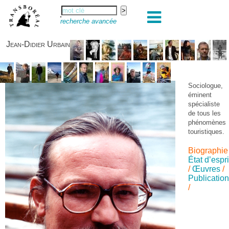
recherche avancée
Jean-Didier Urbain
Sociologue,
éminent
spécialiste
de tous les
phénomènes
touristiques.
Biographie
État d’espri
/
Œuvres
/
Publicatio
/