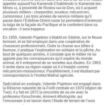
appelée aujourd’hui Kamensk-Chakhtinski (« Kamensk-les-
Mines »), à proximité de Rostov-sur-le-Don, où il acquiert
plusieurs métiers : charpentier, soudeur, mécanicien,
camionneur. Les trois années de service militaire qu’il
passe dans l’Extrême-Orient russe lui permettent d’entrevoir
la taïga de la façade du Pacifique et le confortent dans sa
vocation : il sera trappeur.
En 1959, Valentin Pajetnov s’établit en Sibérie, sur le fleuve
Ienisseï, et se fait employer dans une coopérative de
chasseurs professionnels. Outre la chasse aux bêtes à
fourrure, il pratique l’exploration en solitaire et la pêche. Au
bout de quelques années, il constate que le métier ne lui
apporte pas les connaissances qu’il espère du monde
animal, et il entreprend de se remettre aux études. En 1963,
il rentre dans sa région natale où il s’installe comme
mécanicien-moissonneur. Parallèlement, il est étudiant par
correspondance à l’Institut fédéral agricole.
Spécialisé en zoologie, Valentin Pajetnov est engagé dans
la Réserve naturelle de la Forêt centrale en 1970 (région de
Tver). Il y fait en 1972 la rencontre de sa vie avec le
professeur Krouchinski, éminent éthologiste, qui
l’encourage à se lancer dans l’étude de terrain de l’ours
brun. L’expérience consiste à accompagner des oursons