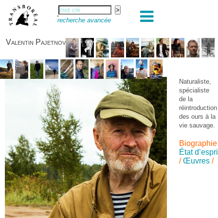
recherche avancée
Valentin Pajetnov
Naturaliste,
spécialiste
de la
réintroduction
des ours à la
vie sauvage.
Biographie
État d’espri
/
Œuvres
/