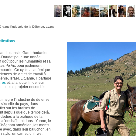
llé dans l’industrie de la Défense, avant
lications
andit dans le Gard rhodanien,
e-Daudet pour une année
n goût pour les humanités et sa
nces Po Aix pour justement
 comparée. Ce cycle académique
iences de vie et de travail à
nie, Israël, Lituanie. Il partage
Brès
et, à la toute fin de leur
dent de se projeter ensemble
intègre l’industrie de défense
 sécurité du pays, dans
fler sur les braises de
nent depuis quelque temps déjà.
dédiés à la pratique de la
 s’enchaînent dans l’Yonne, le
u Ghégham arménien, les monts
te avec, dans leur baluchon, en
stylo, un carnet, un livre.