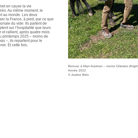
et en cause la vie
 Brès. Au même moment, le
ent au monde. Les deux
ser la France, à pied, par ce que
onale du vide. Ils partent de
ptent sur l’hospitalité que leurs
 et rallient, après quatre mois
Au printemps 2025 – moins de
s –, ils repartent pour le
ie. Et cette fois,
Bivouac à Altyn Arashan – monts Célestes (Kirghi
Année 2022
© Justine Brès