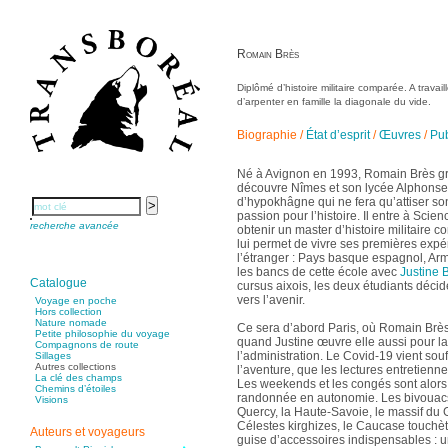
Allaert Lodewijk
Allano Joël
Allix Stéphane
Apprill Christophe
Romain Brès
Ardillier-Carras Françoise
Arnould Jacques
Arseniev Vladimir
Aubertel Pierre-Marie
Diplômé d’histoire militaire comparée. A travai
Béjanin Emmanuel
d’arpenter en famille la diagonale du vide.
Bérard Géraldine
Baldit de Barral Siméon
Balen Noël
Biographie
/
État d’esprit
/
Œuvres
/
Pub
Balhi Jamel
Bardon Frédérique
Barnagaud Jean-Yves
Né à Avignon en 1993, Romain Brès gr
Bastide Fabien
Baudin Julie
découvre Nîmes et son lycée Alphons
Baujard Jacques
d’hypokhâgne qui ne fera qu’attiser so
Bazin Sylvain
passion pour l’histoire. Il entre à Scie
Bellanger Marc
recherche avancée
obtenir un master d’histoire militaire
Bellec Hervé
Belleville Régis
lui permet de vivre ses premières expér
Benestar Géraldine
l’étranger : Pays basque espagnol, Armé
Benoist Yann
les bancs de cette école avec
Justine 
Bertrand Jordane
Catalogue
cursus aixois, les deux étudiants déci
Bertrandy Antoine
Bezsonov Youri
vers l’avenir.
Voyage en poche
Bideau Michel-Cosme
Hors collection
Billard Yannick
Nature nomade
Ce sera d’abord Paris, où Romain Brès 
Blanchet Anne-Lise
Petite philosophie du voyage
Bluntzer Christophe
quand Justine œuvre elle aussi pour la
Compagnons de route
Bobin Mathieu
l’administration. Le Covid-19 vient souf
Sillages
Boch Anne-Laure
Autres collections
l’aventure, que les lectures entretien
Boch Julie
La clé des champs
Les weekends et les congés sont alors 
Boclet-Weller Robin
Chemins d’étoiles
Boillot Henri
randonnée en autonomie. Les bivouacs
Visions
Bonnem Éric
Quercy, la Haute-Savoie, le massif d
Boudart Jean-Louis
Célestes kirghizes, le Caucase touchè
Bougault Laurence
Auteurs et voyageurs
guise d’accessoires indispensables : un 
Boulnois Lucette