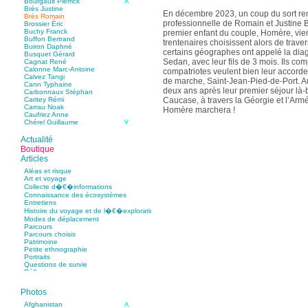
Bourgault Pierrick
Brès Justine
En décembre 2023, un coup du sort rem
Brès Romain
professionnelle de Romain et Justine
Brossier Éric
Buchy Franck
premier enfant du couple, Homère, vi
Buffon Bertrand
trentenaires choisissent alors de traver
Buiron Daphné
certains géographes ont appelé la diag
Busquet Gérard
Sedan, avec leur fils de 3 mois. Ils com
Cagnat René
Calonne Marc-Antoine
compatriotes veulent bien leur accorder
Calvez Tangi
de marche, Saint-Jean-Pied-de-Port. 
Cann Typhaine
deux ans après leur premier séjour là-ba
Carbonnaux Stéphan
Caucase, à travers la Géorgie et l’Armén
Caritey Rémi
Carrau Noak
Homère marchera !
Caufriez Anne
Chérel Guillaume
Chambost Germain
Chapuis Éric
Actualité
Chapuis Amandine
Boutique
Chastel Marie
Articles
Chaud Marianne
Chenot Philippe
Aléas et risque
Chicurel Arnaud
Art et voyage
Clémenceau Adrien
Collecte d�€�informations
Colonna d’Istria Jérôme
Connaissance des écosystèmes
Conesa Gabriel
Entretiens
Corazza Pascal
Histoire du voyage et de l�€�exploration
Cotta Jean-Marc
Modes de déplacement
Cousergue Arnaud
Parcours
Crane Adrian
Parcours choisis
Crane Richard
Patrimoine
Croiziers de Lacvivier Aurélie
Petite ethnographie
Dash Naraa
Portraits
Debove Florence
Questions de survie
Dectot de Christen Antoine
Réflexions
Dedet Christian
Degoul Franck
Delaunay Matthieu
Photos
Deledicque Sébastien
Delloye Bernard
Afghanistan