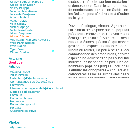
études un mémoire sur leur prédation 
Ujfalvy-Bourdon Marie de
Urbain Jean-Didier
et domestiques. Dans le cadre de ses r
Valéry Philippe
de nombreuses reprises en Suède, en
Valentin Jean-Pierre
les Balkans pour s’intéresser à d’autr
Valverde Benjamin
ou le lynx.
Vayron Isabelle
Vayron Xavier
Vera Siphay
Devenu écologue, Vincent Vignon en se
Victor Daphné
l’utilisation de l’espace par les popula
Victor Paul-Émile
Victor Stéphane
prédateurs carnivores s’il n’avait cofon
Vignon Vincent
écologique, installé à Saint-Maur-des
Villemagne François-Xavier de
bureau d’études spécialisé, qui rassem
Weill-Parot Nicolas
gestion des espaces naturels et pour 
Weis Robert
Yger Yves
urbain ou routier, il a peu à peu eu l’o
Zénon Sophie
connaissance des amphibiens, des rept
espèces ne doivent-elles pas aussi trav
Actualité
industrielles ne sont-elles pas l’une d
Boutique
nombreux papillons jusqu’au cœur de n
Articles
à étudier les orthoptères – criquets et 
Aléas et risque
coléoptères associés aux cavités des 
Art et voyage
prune. Avec son équipe, il suit cet in
Collecte d�€�informations
Connaissance des écosystèmes
pistage radio afin de mieux comprendr
Entretiens
cette espèce casanière, fidèle à 200 mè
Histoire du voyage et de l�€�exploration
naissance !
Modes de déplacement
Parcours
Vincent Vignon est également membre d
Parcours choisis
Patrimoine
régionaux du patrimoine naturel d’Île-
Petite ethnographie
membre du conseil scientifique du Con
Portraits
de Picardie et de l’École doctorale « Di
Questions de survie
Réflexions
Paris VI), animateur du comité scientifi
préservation de l’ours, du loup et du l
Photos
Afghanistan