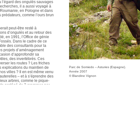
à l’égard des ongulés sauvages
echerches, il a aussi voyagé à
 Roumanie, en Pologne et dans
es prédateurs, comme l’ours brun
rait peut-être resté à
tions d’ongulés et au retour des
dé, en 1991, l’Office de génie
-Fossés. Dans le cadre de ce
ble des consultants pour la
les projets d’aménagement
ccasion d’approfondir sa
iles, des invertébrés. Ces
erser les routes ? Les friches
es explications du maintien de
Parc de Somiedo – Asturies (Espagne).
os villes ? Il en est même venu
Année 2007
sauterelles – et à s’éprendre des
© Blandine Vignon
vieux arbres, comme le pique-
secte protégé de 2 grammes par
e les capacités de dispersion de
tres près à son site de
es conseils scientifiques
de-France et de Picardie,
servatoire des espaces naturels
versité du vivant » (université
que de Ferus, qui milite pour la
ynx en France.