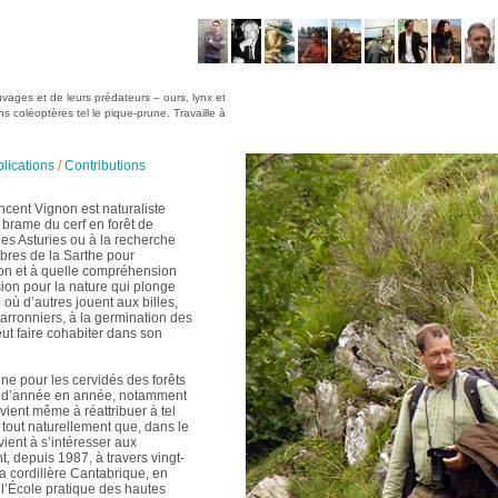
vages et de leurs prédateurs – ours, lynx et
ns coléoptères tel le pique-prune. Travaille à
lications
/
Contributions
cent Vignon est naturaliste
le brame du cerf en forêt de
 les Asturies ou à la recherche
bres de la Sarthe pour
on et à quelle compréhension
on pour la nature qui plonge
 où d’autres jouent aux billes,
marronniers, à la germination des
peut faire cohabiter dans son
ne pour les cervidés des forêts
ons d’année en année, notamment
arvient même à réattribuer à tel
 tout naturellement que, dans le
vient à s’intéresser aux
t, depuis 1987, à travers vingt-
la cordillère Cantabrique, en
 l’École pratique des hautes