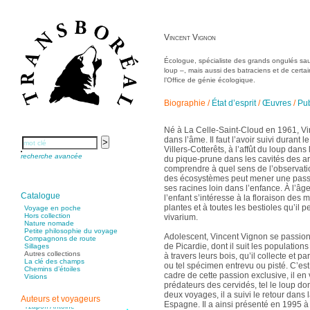
Poncet Sally
Poncins Gontran de
Poulle Marie-Lazarine
Poussin Alexandre
Prjevalski Nikolaï
Vincent Vignon
Quierzy Pauline
Raffard Matthieu
Rasse Rémy
Écologue, spécialiste des grands ongulés sau
Ravel Patrice de
loup –, mais aussi des batraciens et de certai
Revel Luc de
Ripart Jacqueline
l’Office de génie écologique.
Rizzato Tullio
Rochez Carine
Rondón Analía
Biographie
/
État d’esprit
/
Œuvres
/
Pub
Roperch Aurélie
Roux Baptiste
Sablé Erik
Né à La Celle-Saint-Cloud en 1961, Vin
Saint-Loup
dans l’âme. Il faut l’avoir suivi durant 
Salon Olivier
Sapin-Defour Cédric
Villers-Cotterêts, à l’affût du loup dans
Sattler Alexandre
recherche avancée
du pique-prune dans les cavités des ar
Sauquet Michel
comprendre à quel sens de l’observati
Sauve Philippe
Shipton Eric
des écosystèmes peut mener une passi
Sibony Julie
ses racines loin dans l’enfance. À l’âge
Sokpakbaïev Berdibek
Catalogue
l’enfant s’intéresse à la floraison des 
Soleilhavoup François
plantes et à toutes les bestioles qu’il 
Squillace Sophie
Voyage en poche
Stuck Hudson
Hors collection
vivarium.
Sylvestre Françoise
Nature nomade
Tardieu Marc
Petite philosophie du voyage
Adolescent, Vincent Vignon se passion
Terrisse Marc
Compagnons de route
de Picardie, dont il suit les populati
Tesson Sylvain
Sillages
Thevenet Jacqueline
Autres collections
à travers leurs bois, qu’il collecte et p
Touboul Marion
La clé des champs
ou tel spécimen entrevu ou pisté. C’est
Toumanov Vadim
Chemins d’étoiles
cadre de cette passion exclusive, il en 
Trouplin Boris
Visions
Troussier Virginie
prédateurs des cervidés, tel le loup don
Tuilier Romain
deux voyages, il a suivi le retour dans 
Auteurs et voyageurs
Tulane Fabrice
Espagne. Il a ainsi présenté en 1995 à
Tzapoff Antoine