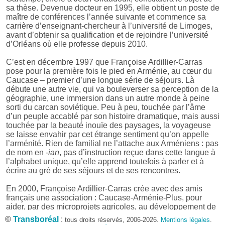
sa thèse. Devenue docteur en 1995, elle obtient un poste de
maître de conférences l’année suivante et commence sa
carrière d’enseignant-chercheur à l’université de Limoges,
avant d’obtenir sa qualification et de rejoindre l’université
d’Orléans où elle professe depuis 2010.
C’est en décembre 1997 que Françoise Ardillier-Carras
pose pour la première fois le pied en Arménie, au cœur du
Caucase – premier d’une longue série de séjours. Là
débute une autre vie, qui va bouleverser sa perception de la
géographie, une immersion dans un autre monde à peine
sorti du carcan soviétique. Peu à peu, touchée par l’âme
d’un peuple accablé par son histoire dramatique, mais aussi
touchée par la beauté inouïe des paysages, la voyageuse
se laisse envahir par cet étrange sentiment qu’on appelle
l’arménité. Rien de familial ne l’attache aux Arméniens : pas
de nom en
-ian
, pas d’instruction reçue dans cette langue à
l’alphabet unique, qu’elle apprend toutefois à parler et à
écrire au gré de ses séjours et de ses rencontres.
En 2000, Françoise Ardillier-Carras crée avec des amis
français une association : Caucase-Arménie-Plus, pour
aider, par des microprojets agricoles, au développement de
localités rurales. Et dans la situation de conflit militaire larvé
©
Transboréal
:
tous droits réservés, 2006-2026.
Mentions légales
.
avec l’Azerbaïdjan voisin, l’association s’engage dans