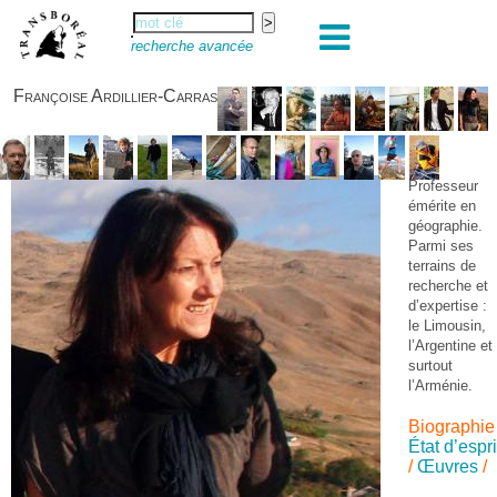
recherche avancée
Françoise Ardillier-Carras
Professeur
émérite en
géographie.
Parmi ses
terrains de
recherche et
d’expertise :
le Limousin,
l’Argentine et
surtout
l’Arménie.
Biographie
État d’espri
/
Œuvres
/