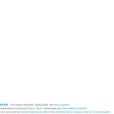
ie, dans la Drôme, d’où elle
ein du groupe Suez et à
ustriels et agriculteurs des
ransition environnementale.
boréal
:
tous droits réservés, 2006-2026.
Mentions légales
.
constamment enrichi par
Émeric Fisset
, développé par
Pierre-Marie Aubertel
,
ié du concours du
Centre national du livre
et du
ministère de la Culture et de la Communication
.