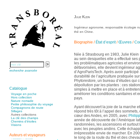
Dugast Stéphane
Dunbar Géraldine
Edwards Richard
Figueras Raymond
Fisset Émeric
Julie Klein
Fisset Christine
FitzGerald Edward
Fontaine Benoît
Ingénieur agronome, responsable écologie nu
Foucard Marie
Fradin Patrick
thé en Chine.
Fraisse Thomas
François Valérie
Biographie
/
État d’esprit
/
Œuvres
/
Con
Fuligni Bruno
Gana Frédéric
Garcia Antoine
Garde François
Née à Strasbourg en 1983, Julie Klein
Gaullier Tanneguy
au sein desquelles elle a effectué ses
Gauthier Yves
Gemme Pierre
les problématiques agricoles et envir
Gendre Florence
défavorisées, elle devient ingénieur 
Georis Stéphane
recherche avancée
d’AgroParisTech. Après avoir participé
Gilbert Frédéric
durabilité de l’agriculture pratiquée sur 
Giry Julien
Goisque Thomas
Phytorestore, un bureau d’études qui 
Grange Florent
dépollution par les plantes : ces statio
Gras Cédric
Catalogue
simples à mettre en place et à entreten
Griette Olivier
améliorer les conditions sanitaires e
Guéguéniat Jean-Yves
Voyage en poche
Guerrier Gérard
Hors collection
pays.
Guillemot Agnès
Nature nomade
Guillotel Pierre-Antoine
Petite philosophie du voyage
Ayant découvert la joie de la marche et
Guyon Élizabeth
Compagnons de route
Haegy Jean-Marie
répond très tôt à l’appel des sommets,
Sillages
Hafez Kim
Autres collections
cœur des Andes, en 2005, avec
Philip
Halluin Bruno d’
La clé des champs
année de découverte de l’Amérique lati
Hardivilliers Albéric d’
Chemins d’étoiles
randonnées, les ascensions et surtout 
Harvey James
Visions
Heimburger Mario
avec les peuples andins. Cette échapp
Hervouët Tifenn
irrépressible envie de marcher. En 20
Auteurs et voyageurs
Houdaille Christophe
le long de la route du thé et des chev
Hussain Fawaz