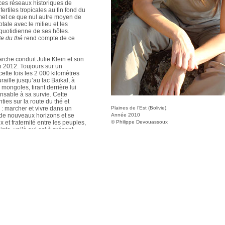
ces réseaux historiques de
ertiles tropicales au fin fond du
rmet ce que nul autre moyen de
tale avec le milieu et les
quotidienne de ses hôtes.
e du thé
rend compte de ce
rche conduit Julie Klein et son
 2012. Toujours sur un
cette fois les 2 000 kilomètres
raille jusqu’au lac Baïkal, à
 mongoles, tirant derrière lui
ensable à sa survie. Cette
ties sur la route du thé et
 marcher et vivre dans un
Plaines de l’Est (Bolivie).
 de nouveaux horizons et se
Année 2010
 et fraternité entre les peuples,
© Philippe Devouassoux
nte, voilà qui est à présent
ssionnelle conduit Julie Klein
 d’études en environnement.
st un enchantement,
elle est également musicienne et
tente du spectacle. Sa
créoles lui ouvre de nouveaux
sique. La parenthèse
que Julie accepte à Paris un
n pour Degrémont chez Suez.
c Philippe Devouassoux et leurs