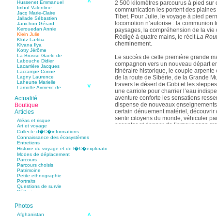
2 500 kilomètres parcourus à pied sur 
Hussenet Emmanuel
Imhof Valentine
communication les portent des plaines f
Jacq Marie-Claire
Tibet. Pour Julie, le voyage à pied pe
Jallade Sébastien
locomotion n’autorise : la communion to
Janichon Gérard
Kerouedan Annie
paysages, la compréhension de la vie 
Klein Julie
Rédigé à quatre mains, le récit
La Rout
Klotz Lætitia
cheminement.
Klvana Ilya
Kotry Jérôme
La Brosse Gaële de
Le succès de cette première grande ma
Labouche Didier
compagnon vers un nouveau départ en
Lacarrière Jacques
itinéraire historique, le couple arpente 
Lacrampe Corine
de la route de Sibérie, de la Grande Mu
Lagny Laurence
Laheurte Marielle
travers le désert de Gobi et les steppes
Lamotte Aymeric de
une carriole pour charrier l’eau indisp
Lanni Dominique
aventure conforte les sensations ressen
Actualité
Lanouguère-Bruneau Virginie
Lantz François
dispense de nouveaux enseignements :
Boutique
Lautier-Gaud Jean
certain dénuement matériel, découvrir
Articles
Le Maître Anne
sentir citoyens du monde, véhiculer paix
Leblanc Léopoldine
Aléas et risque
accepter et donner de l’amour sans crai
Leblay Julien
Art et voyage
Lebrun Alain
ancré en lui.
Collecte d�€�informations
Lefèvre David
Connaissance des écosystèmes
Lelièvre Olivier
Entretiens
C’est en 2013 qu’une opportunité profe
Lemire Olivier
Histoire du voyage et de l�€�exploration
en Martinique chez Safège, un bureau
Lemonnier Philippe
Modes de déplacement
Lobo Éric
Cette découverte du monde antillais e
Parcours
Lodoidamba Chadraabalyn
particulièrement sur le plan musical : 
Parcours choisis
Loireau Alexis
Patrimoine
travaille régulièrement comme intermit
Loquet Denis
Petite ethnographie
Lutz Philippe
collaboration avec plusieurs groupes 
Portraits
Luzzatto-Béjanin Béatrice
horizons, au-delà de sa formation clas
Questions de survie
Manoukian Patrick
Réflexions
caribéenne se referme mi-2014, alors 
Marcel Patrick
poste d’ingénieur projet et innovatio
Marthaler Claude
Mathé Brian
Photos
Mathieu Sandra
En 2021, Julie Klein s’est établie ave
Afghanistan
Miollis Bertrand de