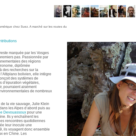
mérique chez Suez. A marché sur les routes du
tributions
 reste marquée par les Vosges
 premiers pas. Passionnée par
onnementales des régions
agronome, diplômée
 à des recherches sur la
l’Altiplano bolivien, elle intègre
conçoit des systèmes de
ns d’épuration végétales,
ir, pourraient aisément
t environnementales de nombreux
 de la vie sauvage, Julie Klein
 dans les Alpes d’abord puis au
pe Devouassoux
pour une
ne. Ils y enchaînent les
les rencontres quotidiennes
ée leur inocule une
09, ils voyagent donc ensemble
aux en Chine. Les