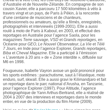
d’Australie et de Nouvelle-Zélande. En compagnie de son
cousin Xavier, elle a parcouru 17 500 kilomètres à vélo à
travers vingt et un pays, de Paris à Pékin, à la rencontre
d’une centaine de musiciens et de chanteurs,
professionnels ou amateurs, qu’elle a filmés, enregistrés,
photographiés et interviewés (1999-2001). Elle a aussi
roulé à moto de Paris à Kaboul, en 2003, et effectué des
reportages en Australie pour l’agence Saola, pour les
magazines
Terre sauvage
,
VSD
et
Grands reportages
, en
Océanie pour
GEO
,
Le Nouvel Observateur
,
La Vie
et
Télé
7 Jours
, en Inde pour l’agence Explorer,
Grands reportages
,
Biba
et
Cheval Magazine
. Elle a participé à l’émission
« L’aventure à 20 ans » de « Zone interdite », diffusée sur
M6 en 1998.
Fougueuse, Isabelle Vayron avoue un goût prononcé pour
les sports extrêmes : parachutisme, saut à l’élastique, moto
enduro, surf, skwall. Elle a aussi gravi le Kilimandjaro et fait
un reportage dans le parc national d’Arusha, en Tanzanie,
pour l’agence Explorer (1997). Pour Altitude, l’agence
photographique de Yann Arthus-Bertrand, elle a réalisé de
2004 à 2007 des interviews et reportages dans le monde
entier, en vue de la production du film
Home
(2009).