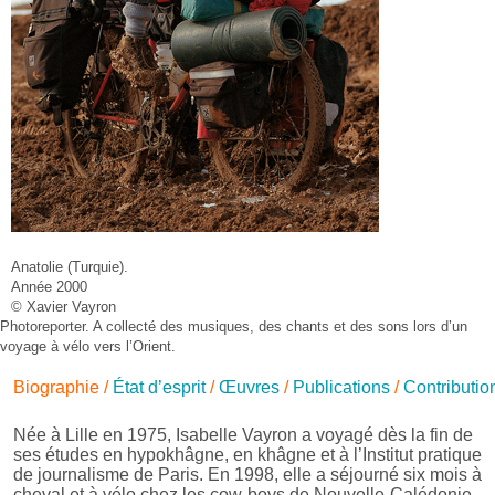
Anatolie (Turquie).
Année 2000
© Xavier Vayron
Photoreporter. A collecté des musiques, des chants et des sons lors d’un
voyage à vélo vers l’Orient.
Biographie
/
État d’esprit
/
Œuvres
/
Publications
/
Contributio
Née à Lille en 1975, Isabelle Vayron a voyagé dès la fin de
ses études en hypokhâgne, en khâgne et à l’Institut pratique
de journalisme de Paris. En 1998, elle a séjourné six mois à
cheval et à vélo chez les cow-boys de Nouvelle-Calédonie,