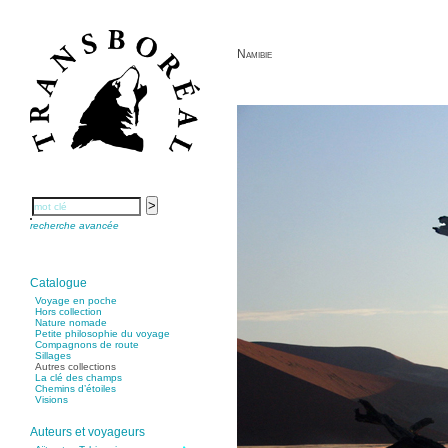
Namibie
recherche avancée
Catalogue
Voyage en poche
Hors collection
Nature nomade
Petite philosophie du voyage
Compagnons de route
Sillages
Autres collections
La clé des champs
Chemins d’étoiles
Visions
Auteurs et voyageurs