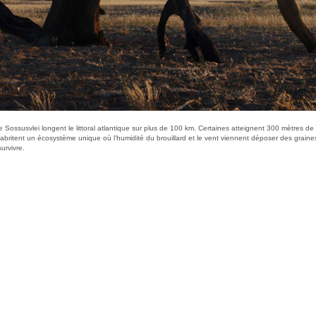
Sossusvlei longent le littoral atlantique sur plus de 100 km. Certaines atteignent 300 mètres d
abritent un écosystème unique où l’humidité du brouillard et le vent viennent déposer des graine
urvivre.