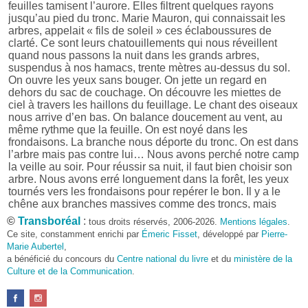
feuilles tamisent l’aurore. Elles filtrent quelques rayons
jusqu’au pied du tronc. Marie Mauron, qui connaissait les
arbres, appelait « fils de soleil » ces éclaboussures de
clarté. Ce sont leurs chatouillements qui nous réveillent
quand nous passons la nuit dans les grands arbres,
suspendus à nos hamacs, trente mètres au-dessus du sol.
On ouvre les yeux sans bouger. On jette un regard en
dehors du sac de couchage. On découvre les miettes de
ciel à travers les haillons du feuillage. Le chant des oiseaux
nous arrive d’en bas. On balance doucement au vent, au
même rythme que la feuille. On est noyé dans les
frondaisons. La branche nous déporte du tronc. On est dans
l’arbre mais pas contre lui… Nous avons perché notre camp
la veille au soir. Pour réussir sa nuit, il faut bien choisir son
arbre. Nous avons erré longuement dans la forêt, les yeux
tournés vers les frondaisons pour repérer le bon. Il y a le
chêne aux branches massives comme des troncs, mais
difficiles à escalader. Il y a le châtaignier qui offre de belles
©
Transboréal
:
tous droits réservés, 2006-2026.
Mentions légales
.
fourches mais souvent trop resserrées. Le bouleau, rare
Ce site, constamment enrichi par
Émeric Fisset
, développé par
Pierre-
dans les forêts de France, est très fragile. Pas question de
Marie Aubertel
,
dormir dans un conifère : trop de résine. L’idéal, c’est le
a bénéficié du concours du
Centre national du livre
et du
ministère de la
hêtre. Ses branches sont disposées pour recevoir les
Culture et de la Communication
.
hamacs. Écorce qui adhère bien. Structure solide et
régulière. Houppier fourni. Nous grimpons. Nous nous
installons. Nous sommes sanglés aux plus hautes loges.