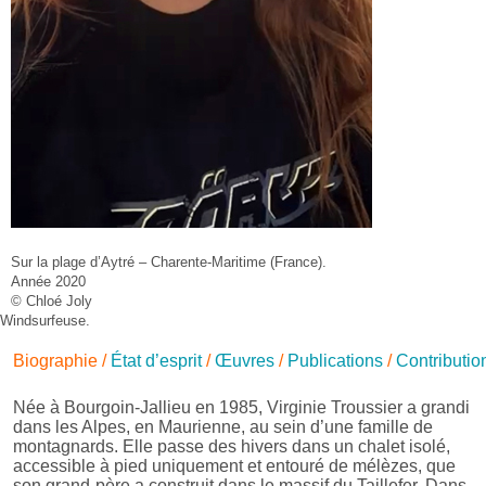
Sur la plage d’Aytré – Charente-Maritime (France).
Année 2020
© Chloé Joly
Windsurfeuse.
Biographie
/
État d’esprit
/
Œuvres
/
Publications
/
Contributio
Née à Bourgoin-Jallieu en 1985, Virginie Troussier a grandi
dans les Alpes, en Maurienne, au sein d’une famille de
montagnards. Elle passe des hivers dans un chalet isolé,
accessible à pied uniquement et entouré de mélèzes, que
son grand-père a construit dans le massif du Taillefer. Dans