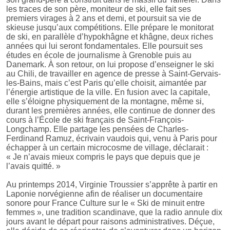
les traces de son père, moniteur de ski, elle fait ses
premiers virages à 2 ans et demi, et poursuit sa vie de
skieuse jusqu’aux compétitions. Elle prépare le monitorat
de ski, en parallèle d’hypokhâgne et khâgne, deux riches
années qui lui seront fondamentales. Elle poursuit ses
études en école de journalisme à Grenoble puis au
Danemark. À son retour, on lui propose d’enseigner le ski
au Chili, de travailler en agence de presse à Saint-Gervais-
les-Bains, mais c’est Paris qu’elle choisit, aimantée par
l’énergie artistique de la ville. En fusion avec la capitale,
elle s’éloigne physiquement de la montagne, même si,
durant les premières années, elle continue de donner des
cours à l’École de ski français de Saint-François-
Longchamp. Elle partage les pensées de Charles-
Ferdinand Ramuz, écrivain vaudois qui, venu à Paris pour
échapper à un certain microcosme de village, déclarait :
« Je n’avais mieux compris le pays que depuis que je
l’avais quitté. »
Au printemps 2014, Virginie Troussier s’apprête à partir en
Laponie norvégienne afin de réaliser un documentaire
sonore pour France Culture sur le « Ski de minuit entre
femmes », une tradition scandinave, que la radio annule dix
jours avant le départ pour raisons administratives. Déçue,