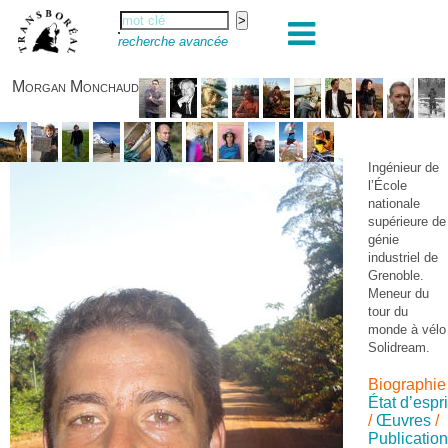
recherche avancée
Morgan Monchaud
Ingénieur de
l’École
nationale
supérieure de
génie
industriel de
Grenoble.
Meneur du
tour du
monde à vélo
Solidream.
Biographie
État d’espri
/
Œuvres
/
Publicatio