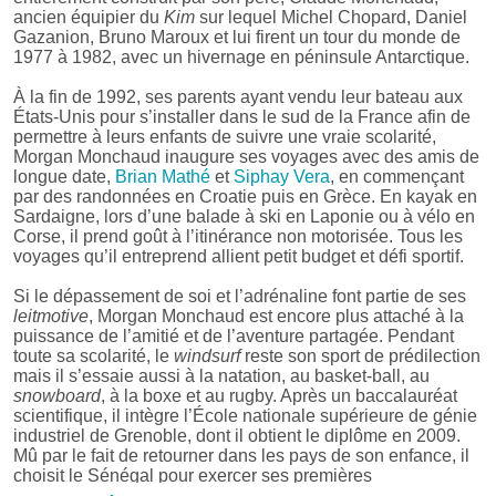
ancien équipier du
Kim
sur lequel Michel Chopard, Daniel
Gazanion, Bruno Maroux et lui firent un tour du monde de
1977 à 1982, avec un hivernage en péninsule Antarctique.
À la fin de 1992, ses parents ayant vendu leur bateau aux
États-Unis pour s’installer dans le sud de la France afin de
permettre à leurs enfants de suivre une vraie scolarité,
Morgan Monchaud inaugure ses voyages avec des amis de
longue date,
Brian Mathé
et
Siphay Vera
, en commençant
par des randonnées en Croatie puis en Grèce. En kayak en
Sardaigne, lors d’une balade à ski en Laponie ou à vélo en
Corse, il prend goût à l’itinérance non motorisée. Tous les
voyages qu’il entreprend allient petit budget et défi sportif.
Si le dépassement de soi et l’adrénaline font partie de ses
leitmotive
, Morgan Monchaud est encore plus attaché à la
puissance de l’amitié et de l’aventure partagée. Pendant
toute sa scolarité, le
windsurf
reste son sport de prédilection
mais il s’essaie aussi à la natation, au basket-ball, au
snowboard
, à la boxe et au rugby. Après un baccalauréat
scientifique, il intègre l’École nationale supérieure de génie
industriel de Grenoble, dont il obtient le diplôme en 2009.
Mû par le fait de retourner dans les pays de son enfance, il
choisit le Sénégal pour exercer ses premières
responsabilités d’ingénieur. Pendant dix-huit mois, il