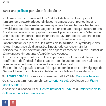
vital.
Avec une
préface
par :
Jean-Marie Mantz
« Ouvrage rare et remarquable, c’est tout d’abord un livre qui met en
lumière les caractéristiques cliniques, diagnostiques, pronostiques et
thérapeutiques d’une maladie génétique peu fréquente mais hautement
invalidante, décrite presque au jour le jour pendant quelque soixante ans.
C’est aussi une autobiographie infiniment précieuse en ce qu’elle donne
une relation personnelle des innombrables avatars qui échappent le plus
souvent aux soignants eux-mêmes : la contrainte du corset,
l’appréhension des piqûres, les affres de la solitude, la symbolique des
rêves, l’ignorance du diagnostic, l’inquiétude du lendemain, la
perspective d’une opération que l’on espère et redoute à la fois, autant de
témoignages émouvants d’expériences vécues.
Ce récit est également une réflexion profonde sur le sens de la vie, de la
souffrance, de l’inégalité des chances, des injustices du sort mais sans
la moindre amertume ni le moindre autoapitoiement.
Et c’est là qu’apparaît la caractéristique essentielle de ce témoignage de
Sabine Ebelin : la mobilisation totale de ces faibles forces dans un
combat à armes inégales pour la survie, affrontant les obstacles avec
©
Transboréal
:
tous droits réservés, 2006-2026.
Mentions légales
.
une détermination d’autant plus farouche qu’ils paraissent
Ce site, constamment enrichi par
Émeric Fisset
, développé par
Pierre-
insurmontables.
Marie Aubertel
,
Dès lors une question se pose : où Sabine puise-t-elle les ressources de
a bénéficié du concours du
cette extraordinaire croisade pour la vie ? À mesure que le récit
Centre national du livre
et du
ministère de la
progresse se dégagent les différents traits de caractère qui ont alimenté
Culture et de la Communication
.
son combat et l’ont conduite, à terme, au succès :
• Patience et courage sont des mots trop faibles pour décrire cette
énergie indomptable qu’elle met au service de la vie.