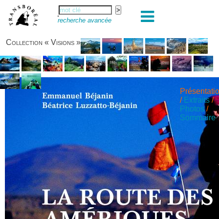
recherche avancée
Collection « Visions »
Présentati
/
Extraits
/
Photos
/
Sommaire