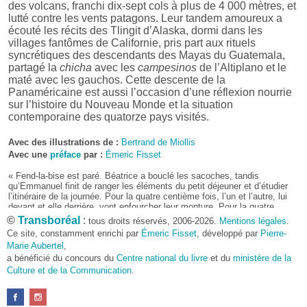
des volcans, franchi dix-sept cols à plus de 4 000 mètres, et
lutté contre les vents patagons. Leur tandem amoureux a
écouté les récits des Tlingit d’Alaska, dormi dans les
villages fantômes de Californie, pris part aux rituels
syncrétiques des descendants des Mayas du Guatemala,
partagé la
chicha
avec les
campesinos
de l’Altiplano et le
maté avec les gauchos. Cette descente de la
Panaméricaine est aussi l’occasion d’une réflexion nourrie
sur l’histoire du Nouveau Monde et la situation
contemporaine des quatorze pays visités.
Avec des illustrations de :
Bertrand de Miollis
Avec une
préface
par :
Émeric Fisset
« Fend-la-bise est paré. Béatrice a bouclé les sacoches, tandis
qu’Emmanuel finit de ranger les éléments du petit déjeuner et d’étudier
l’itinéraire de la journée. Pour la quatre centième fois, l’un et l’autre, lui
devant et elle derrière, vont enfourcher leur monture. Pour la quatre
centième fois, ils se réjouissent de cet instant où, synchrones, ils vont
©
Transboréal
:
tous droits réservés, 2006-2026.
Mentions légales
.
s’élancer. Jamais ils n’avaient pensé éprouver une telle joie dans l’effort
Ce site, constamment enrichi par
Émeric Fisset
, développé par
Pierre-
et le dépassement de soi, faire autant de rencontres. Ce plaisir sera
Marie Aubertel
,
intact au terme de leur traversée sur la Panaméricaine, même quand ils
a bénéficié du concours du
doubleront les étapes afin de parvenir à Ushuaia pour la Saint-Valentin,
Centre national du livre
et du
ministère de la
que l’épuisement se lira sur leurs visages et que, en butte aux vents
Culture et de la Communication
.
patagons, ils n’auront plus guère la force de chanter sur leur tandem.
Pour Emmanuel et Béatrice Béjanin, Tand’Amériques était, dès avant
leur départ, bien plus qu’un voyage – fût-il de noces ; il était l’union de