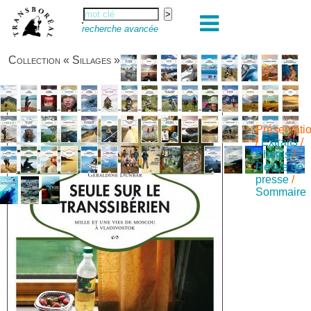
recherche avancée
Collection « Sillages »
Présentati
/
Extraits
/
Photos
/
Revue de
presse
/
Sommaire