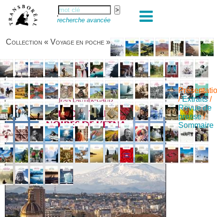
recherche avancée
Collection « Voyage en poche »
Présentati
/
Extraits
/
Revue de
presse
/
Sommaire