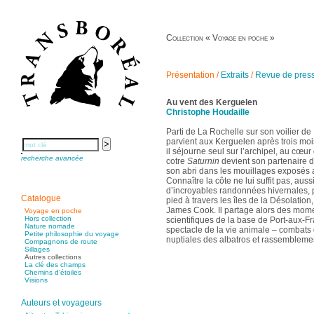
Collection « Voyage en poche »
Présentation
/
Extraits
/
Revue de pres
Au vent des Kerguelen
Christophe Houdaille
Parti de La Rochelle sur son voilier d
parvient aux Kerguelen après trois moi
il séjourne seul sur l’archipel, au cœu
recherche avancée
cotre
Saturnin
devient son partenaire da
son abri dans les mouillages exposés 
Connaître la côte ne lui suffit pas, auss
d’incroyables randonnées hivernales, 
Catalogue
pied à travers les îles de la Désolatio
James Cook. Il partage alors des mom
Voyage en poche
Hors collection
scientifiques de la base de Port-aux-Fr
Nature nomade
spectacle de la vie animale – combats
Petite philosophie du voyage
nuptiales des albatros et rassembleme
Compagnons de route
Sillages
Autres collections
La clé des champs
Chemins d’étoiles
Visions
Auteurs et voyageurs