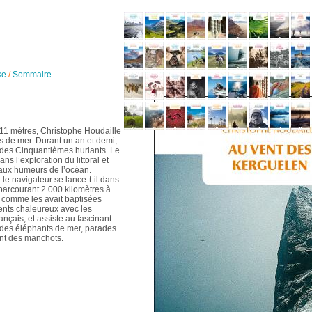
se
/
Sommaire
e 11 mètres, Christophe Houdaille
s de mer. Durant un an et demi,
r des Cinquantièmes hurlants. Le
ns l’exploration du littoral et
aux humeurs de l’océan.
i le navigateur se lance-t-il dans
parcourant 2 000 kilomètres à
n, comme les avait baptisées
ents chaleureux avec les
ançais, et assiste au fascinant
 des éléphants de mer, parades
nt des manchots.