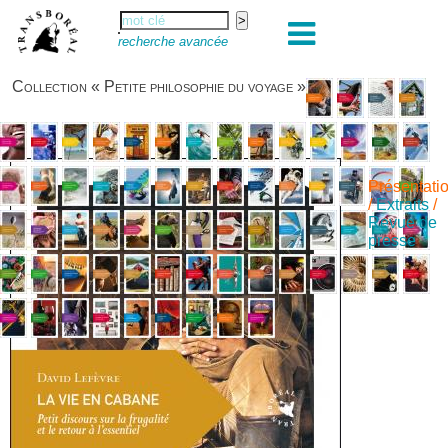
recherche avancée
Collection « Petite philosophie du voyage »
Présentati
/
Extraits
/
Revue de
presse