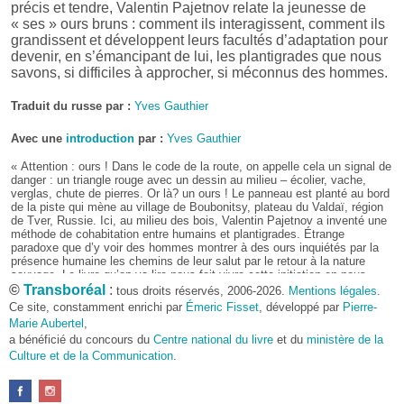
précis et tendre, Valentin Pajetnov relate la jeunesse de
« ses » ours bruns : comment ils interagissent, comment ils
grandissent et développent leurs facultés d’adaptation pour
devenir, en s’émancipant de lui, les plantigrades que nous
savons, si difficiles à approcher, si méconnus des hommes.
Traduit du russe par :
Yves Gauthier
Avec une
introduction
par :
Yves Gauthier
« Attention : ours ! Dans le code de la route, on appelle cela un signal de
danger : un triangle rouge avec un dessin au milieu – écolier, vache,
verglas, chute de pierres. Or là? un ours ! Le panneau est planté au bord
de la piste qui mène au village de Boubonitsy, plateau du Valdaï, région
de Tver, Russie. Ici, au milieu des bois, Valentin Pajetnov a inventé une
méthode de cohabitation entre humains et plantigrades. Étrange
paradoxe que d’y voir des hommes montrer à des ours inquiétés par la
présence humaine les chemins de leur salut par le retour à la nature
sauvage. Le livre qu’on va lire nous fait vivre cette initiation en nous
promenant par ces chemins-là.
©
Transboréal
:
tous droits réservés, 2006-2026.
Mentions légales
.
Homme des bois et grand biologiste, tel est Valentin Pajetnov (1936-
Ce site, constamment enrichi par
Émeric Fisset
, développé par
Pierre-
2021). Il sort d’une enfance buissonnière par la mauvaise route en
Marie Aubertel
,
fréquentant la gent voyoute ; mais la nostalgie de la forêt le remet sur la
a bénéficié du concours du
Centre national du livre
et du
ministère de la
bonne voie : pourquoi brigander quand “la nature est là qui t’invite et qui
Culture et de la Communication
t’aime” ? Cette citation de Lamartine n’est pas saugrenue ici, car le
.
mauvais garçon se gave très tôt des meilleures lectures, et le voilà déjà
qui se départit du “mauvais”. Pour toujours.
Avec son âme de Jack London, il répond à l’appel de la forêt et s’établit