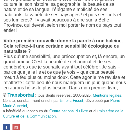
culturelle, son histoire, sa géographie, la beauté de sa
nature et de sa langue, l’élégante simplicité de ses
habitants, la variété de ses paysages? et puis ses ciels et
ses lumières? Il y avait beaucoup à dire sur la Belle
Province, qui devrait selon moi porter le nom du pays tout
entier !
Votre première nouvelle donne la parole à une baleine.
Cela reflète-t-il une certaine sensibilité écologique ou
naturaliste ?
Plus qu’une sensibilité, une préoccupation et, là encore, un
grand amour. C’est la beauté de cet animal et de ses
congénères que je souhaite avant tout célébrer. Je sais –
par ce que je le lis et ce que je vois – que cette beauté
meurt à feu plus ou moins doux. Cette agonie me révulse et
m’attriste : cette beauté nous manquera un jour, quand nous
en aurons hélas le plus besoin. Dans mon premier livre,
j’avais pris goût à me mettre dans la peau d’une bête. Outre
©
Transboréal
:
tous droits réservés, 2006-2026.
Mentions légales
.
l’intérêt de l’exercice littéraire, il me semble que cela peut
Ce site, constamment enrichi par
Émeric Fisset
, développé par
Pierre-
être un bon moyen pour transmettre certains messages.
Marie Aubertel
,
a bénéficié du concours du
Centre national du livre
et du
ministère de la
Pourquoi avoir choisi le format des nouvelles plutôt
Culture et de la Communication
.
qu’un autre ?
D’abord parce que j’aime (décidément!) en lire !
Maupassant, Buzzati, Coloane ou Steinbeck m’ont