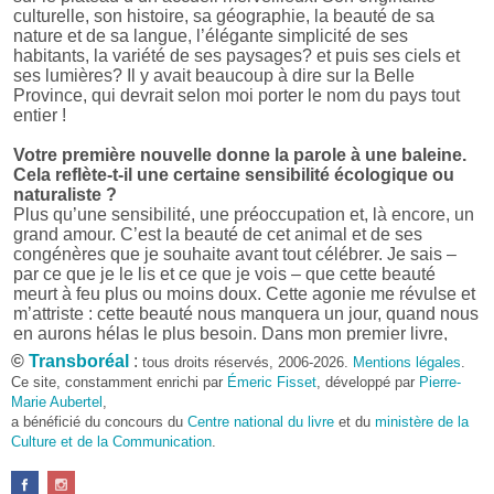
culturelle, son histoire, sa géographie, la beauté de sa
nature et de sa langue, l’élégante simplicité de ses
habitants, la variété de ses paysages? et puis ses ciels et
ses lumières? Il y avait beaucoup à dire sur la Belle
Province, qui devrait selon moi porter le nom du pays tout
entier !
Votre première nouvelle donne la parole à une baleine.
Cela reflète-t-il une certaine sensibilité écologique ou
naturaliste ?
Plus qu’une sensibilité, une préoccupation et, là encore, un
grand amour. C’est la beauté de cet animal et de ses
congénères que je souhaite avant tout célébrer. Je sais –
par ce que je le lis et ce que je vois – que cette beauté
meurt à feu plus ou moins doux. Cette agonie me révulse et
m’attriste : cette beauté nous manquera un jour, quand nous
en aurons hélas le plus besoin. Dans mon premier livre,
j’avais pris goût à me mettre dans la peau d’une bête. Outre
©
Transboréal
:
tous droits réservés, 2006-2026.
Mentions légales
.
l’intérêt de l’exercice littéraire, il me semble que cela peut
Ce site, constamment enrichi par
Émeric Fisset
, développé par
Pierre-
être un bon moyen pour transmettre certains messages.
Marie Aubertel
,
a bénéficié du concours du
Centre national du livre
et du
ministère de la
Pourquoi avoir choisi le format des nouvelles plutôt
Culture et de la Communication
.
qu’un autre ?
D’abord parce que j’aime (décidément!) en lire !
Maupassant, Buzzati, Coloane ou Steinbeck m’ont