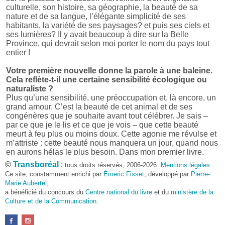
culturelle, son histoire, sa géographie, la beauté de sa
nature et de sa langue, l’élégante simplicité de ses
habitants, la variété de ses paysages? et puis ses ciels et
ses lumières? Il y avait beaucoup à dire sur la Belle
Province, qui devrait selon moi porter le nom du pays tout
entier !
Votre première nouvelle donne la parole à une baleine.
Cela reflète-t-il une certaine sensibilité écologique ou
naturaliste ?
Plus qu’une sensibilité, une préoccupation et, là encore, un
grand amour. C’est la beauté de cet animal et de ses
congénères que je souhaite avant tout célébrer. Je sais –
par ce que je le lis et ce que je vois – que cette beauté
meurt à feu plus ou moins doux. Cette agonie me révulse et
m’attriste : cette beauté nous manquera un jour, quand nous
en aurons hélas le plus besoin. Dans mon premier livre,
j’avais pris goût à me mettre dans la peau d’une bête. Outre
©
Transboréal
:
tous droits réservés, 2006-2026.
Mentions légales
.
l’intérêt de l’exercice littéraire, il me semble que cela peut
Ce site, constamment enrichi par
Émeric Fisset
, développé par
Pierre-
être un bon moyen pour transmettre certains messages.
Marie Aubertel
,
a bénéficié du concours du
Centre national du livre
et du
ministère de la
Pourquoi avoir choisi le format des nouvelles plutôt
Culture et de la Communication
.
qu’un autre ?
D’abord parce que j’aime (décidément!) en lire !
Maupassant, Buzzati, Coloane ou Steinbeck m’ont