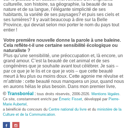
culturelle, son histoire, sa géographie, la beauté de sa
nature et de sa langue, l’élégante simplicité de ses
habitants, la variété de ses paysages? et puis ses ciels et
ses lumières? Il y avait beaucoup à dire sur la Belle
Province, qui devrait selon moi porter le nom du pays tout
entier !
Votre première nouvelle donne la parole à une baleine.
Cela reflète-t-il une certaine sensibilité écologique ou
naturaliste ?
Plus qu’une sensibilité, une préoccupation et, là encore, un
grand amour. C’est la beauté de cet animal et de ses
congénères que je souhaite avant tout célébrer. Je sais –
par ce que je le lis et ce que je vois – que cette beauté
meurt à feu plus ou moins doux. Cette agonie me révulse et
m’attriste : cette beauté nous manquera un jour, quand nous
en aurons hélas le plus besoin. Dans mon premier livre,
j’avais pris goût à me mettre dans la peau d’une bête. Outre
©
Transboréal
:
tous droits réservés, 2006-2026.
Mentions légales
.
l’intérêt de l’exercice littéraire, il me semble que cela peut
Ce site, constamment enrichi par
Émeric Fisset
, développé par
Pierre-
être un bon moyen pour transmettre certains messages.
Marie Aubertel
,
a bénéficié du concours du
Centre national du livre
et du
ministère de la
Pourquoi avoir choisi le format des nouvelles plutôt
Culture et de la Communication
.
qu’un autre ?
D’abord parce que j’aime (décidément!) en lire !
Maupassant, Buzzati, Coloane ou Steinbeck m’ont