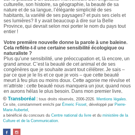
culturelle, son histoire, sa géographie, la beauté de sa
nature et de sa langue, l’élégante simplicité de ses
habitants, la variété de ses paysages? et puis ses ciels et
ses lumières? Il y avait beaucoup à dire sur la Belle
Province, qui devrait selon moi porter le nom du pays tout
entier !
Votre première nouvelle donne la parole à une baleine.
Cela reflète-t-il une certaine sensibilité écologique ou
naturaliste ?
Plus qu’une sensibilité, une préoccupation et, là encore, un
grand amour. C’est la beauté de cet animal et de ses
congénères que je souhaite avant tout célébrer. Je sais –
par ce que je le lis et ce que je vois – que cette beauté
meurt à feu plus ou moins doux. Cette agonie me révulse et
m’attriste : cette beauté nous manquera un jour, quand nous
en aurons hélas le plus besoin. Dans mon premier livre,
j’avais pris goût à me mettre dans la peau d’une bête. Outre
©
Transboréal
:
tous droits réservés, 2006-2026.
Mentions légales
.
l’intérêt de l’exercice littéraire, il me semble que cela peut
Ce site, constamment enrichi par
Émeric Fisset
, développé par
Pierre-
être un bon moyen pour transmettre certains messages.
Marie Aubertel
,
a bénéficié du concours du
Centre national du livre
et du
ministère de la
Pourquoi avoir choisi le format des nouvelles plutôt
Culture et de la Communication
.
qu’un autre ?
D’abord parce que j’aime (décidément!) en lire !
Maupassant, Buzzati, Coloane ou Steinbeck m’ont