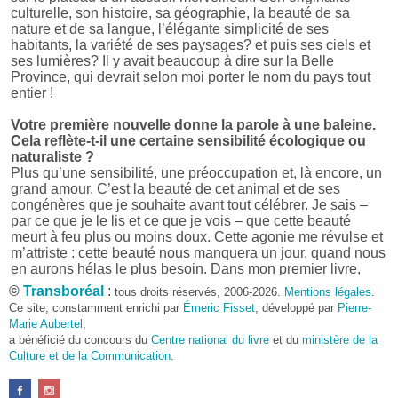
culturelle, son histoire, sa géographie, la beauté de sa
nature et de sa langue, l’élégante simplicité de ses
habitants, la variété de ses paysages? et puis ses ciels et
ses lumières? Il y avait beaucoup à dire sur la Belle
Province, qui devrait selon moi porter le nom du pays tout
entier !
Votre première nouvelle donne la parole à une baleine.
Cela reflète-t-il une certaine sensibilité écologique ou
naturaliste ?
Plus qu’une sensibilité, une préoccupation et, là encore, un
grand amour. C’est la beauté de cet animal et de ses
congénères que je souhaite avant tout célébrer. Je sais –
par ce que je le lis et ce que je vois – que cette beauté
meurt à feu plus ou moins doux. Cette agonie me révulse et
m’attriste : cette beauté nous manquera un jour, quand nous
en aurons hélas le plus besoin. Dans mon premier livre,
j’avais pris goût à me mettre dans la peau d’une bête. Outre
©
Transboréal
:
tous droits réservés, 2006-2026.
Mentions légales
.
l’intérêt de l’exercice littéraire, il me semble que cela peut
Ce site, constamment enrichi par
Émeric Fisset
, développé par
Pierre-
être un bon moyen pour transmettre certains messages.
Marie Aubertel
,
a bénéficié du concours du
Centre national du livre
et du
ministère de la
Pourquoi avoir choisi le format des nouvelles plutôt
Culture et de la Communication
.
qu’un autre ?
D’abord parce que j’aime (décidément!) en lire !
Maupassant, Buzzati, Coloane ou Steinbeck m’ont