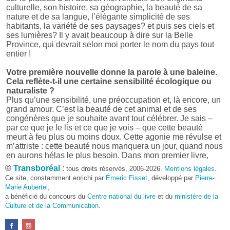
culturelle, son histoire, sa géographie, la beauté de sa
nature et de sa langue, l’élégante simplicité de ses
habitants, la variété de ses paysages? et puis ses ciels et
ses lumières? Il y avait beaucoup à dire sur la Belle
Province, qui devrait selon moi porter le nom du pays tout
entier !
Votre première nouvelle donne la parole à une baleine.
Cela reflète-t-il une certaine sensibilité écologique ou
naturaliste ?
Plus qu’une sensibilité, une préoccupation et, là encore, un
grand amour. C’est la beauté de cet animal et de ses
congénères que je souhaite avant tout célébrer. Je sais –
par ce que je le lis et ce que je vois – que cette beauté
meurt à feu plus ou moins doux. Cette agonie me révulse et
m’attriste : cette beauté nous manquera un jour, quand nous
en aurons hélas le plus besoin. Dans mon premier livre,
j’avais pris goût à me mettre dans la peau d’une bête. Outre
©
Transboréal
:
tous droits réservés, 2006-2026.
Mentions légales
.
l’intérêt de l’exercice littéraire, il me semble que cela peut
Ce site, constamment enrichi par
Émeric Fisset
, développé par
Pierre-
être un bon moyen pour transmettre certains messages.
Marie Aubertel
,
a bénéficié du concours du
Centre national du livre
et du
ministère de la
Pourquoi avoir choisi le format des nouvelles plutôt
Culture et de la Communication
.
qu’un autre ?
D’abord parce que j’aime (décidément!) en lire !
Maupassant, Buzzati, Coloane ou Steinbeck m’ont