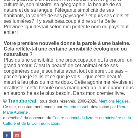
culturelle, son histoire, sa géographie, la beauté de sa
nature et de sa langue, l’élégante simplicité de ses
habitants, la variété de ses paysages? et puis ses ciels et
ses lumières? Il y avait beaucoup à dire sur la Belle
Province, qui devrait selon moi porter le nom du pays tout
entier !
Votre première nouvelle donne la parole à une baleine.
Cela reflète-t-il une certaine sensibilité écologique ou
naturaliste ?
Plus qu’une sensibilité, une préoccupation et, là encore, un
grand amour. C’est la beauté de cet animal et de ses
congénères que je souhaite avant tout célébrer. Je sais –
par ce que je le lis et ce que je vois – que cette beauté
meurt à feu plus ou moins doux. Cette agonie me révulse et
m’attriste : cette beauté nous manquera un jour, quand nous
en aurons hélas le plus besoin. Dans mon premier livre,
j’avais pris goût à me mettre dans la peau d’une bête. Outre
©
Transboréal
:
tous droits réservés, 2006-2026.
Mentions légales
.
l’intérêt de l’exercice littéraire, il me semble que cela peut
Ce site, constamment enrichi par
Émeric Fisset
, développé par
Pierre-
être un bon moyen pour transmettre certains messages.
Marie Aubertel
,
a bénéficié du concours du
Centre national du livre
et du
ministère de la
Pourquoi avoir choisi le format des nouvelles plutôt
Culture et de la Communication
.
qu’un autre ?
D’abord parce que j’aime (décidément!) en lire !
Maupassant, Buzzati, Coloane ou Steinbeck m’ont