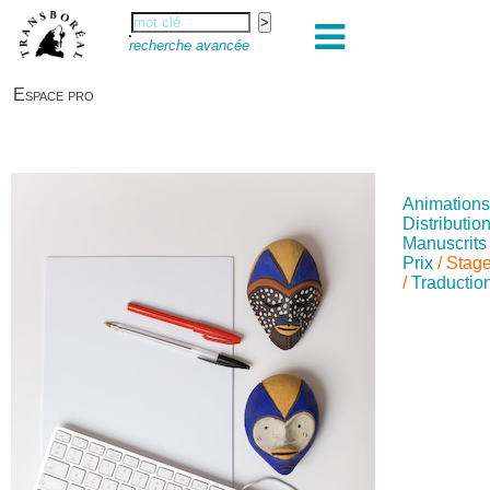
recherche avancée
Espace pro
Animation
Distributio
Manuscrit
Prix
/
Stag
/
Traductio