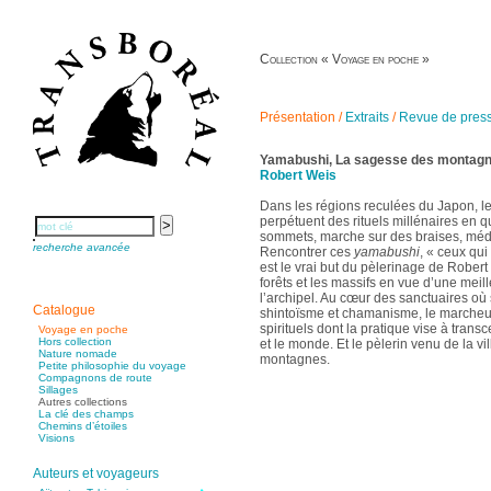
Collection « Voyage en poche »
Présentation
/
Extraits
/
Revue de pres
Yamabushi, La sagesse des montag
Robert Weis
Dans les régions reculées du Japon, l
perpétuent des rituels millénaires en q
sommets, marche sur des braises, méd
recherche avancée
Rencontrer ces
yamabushi
, « ceux qu
est le vrai but du pèlerinage de Robert
forêts et les massifs en vue d’une mei
l’archipel. Au cœur des sanctuaires o
Catalogue
shintoïsme et chamanisme, le marcheur 
spirituels dont la pratique vise à trans
Voyage en poche
Hors collection
et le monde. Et le pèlerin venu de la v
Nature nomade
montagnes.
Petite philosophie du voyage
Compagnons de route
Sillages
Autres collections
La clé des champs
Chemins d’étoiles
Visions
Auteurs et voyageurs