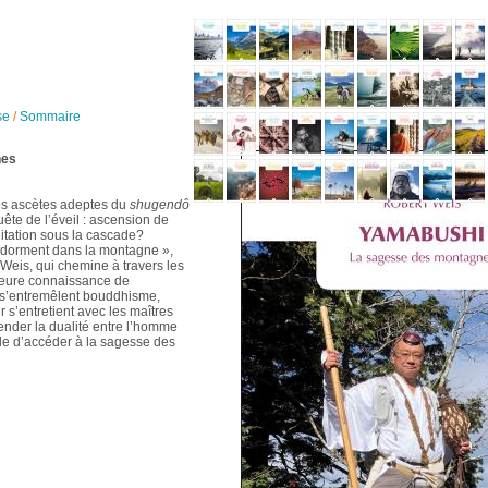
se
/
Sommaire
nes
es ascètes adeptes du
shugendô
uête de l’éveil : ascension de
itation sous la cascade?
i dorment dans la montagne »,
 Weis, qui chemine à travers les
lleure connaissance de
ù s’entremêlent bouddhisme,
s’entretient avec les maîtres
cender la dualité entre l’homme
ille d’accéder à la sagesse des