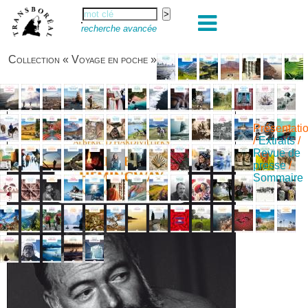
recherche avancée
Collection « Voyage en poche »
Présentati
/
Extraits
/
Revue de
presse
/
Sommaire