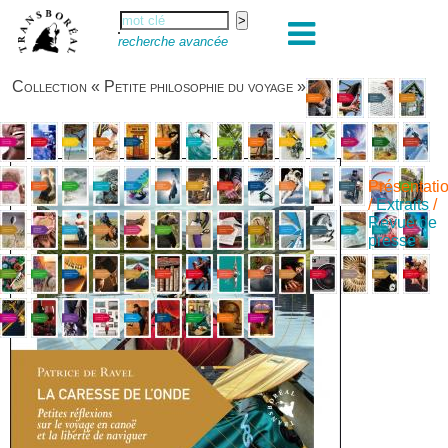
recherche avancée
Collection « Petite philosophie du voyage »
Présentati
/
Extraits
/
Revue de
presse