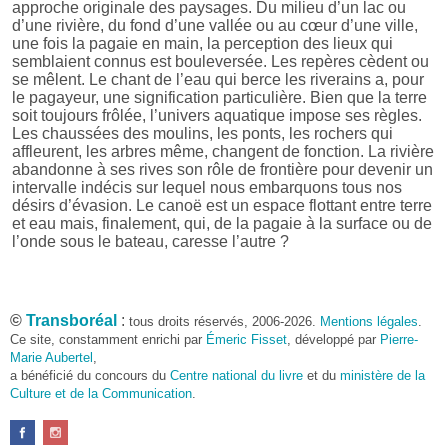
approche originale des paysages. Du milieu d’un lac ou
d’une rivière, du fond d’une vallée ou au cœur d’une ville,
une fois la pagaie en main, la perception des lieux qui
semblaient connus est bouleversée. Les repères cèdent ou
se mêlent. Le chant de l’eau qui berce les riverains a, pour
le pagayeur, une signification particulière. Bien que la terre
soit toujours frôlée, l’univers aquatique impose ses règles.
Les chaussées des moulins, les ponts, les rochers qui
affleurent, les arbres même, changent de fonction. La rivière
abandonne à ses rives son rôle de frontière pour devenir un
intervalle indécis sur lequel nous embarquons tous nos
désirs d’évasion. Le canoë est un espace flottant entre terre
et eau mais, finalement, qui, de la pagaie à la surface ou de
l’onde sous le bateau, caresse l’autre ?
©
Transboréal
:
tous droits réservés, 2006-2026.
Mentions légales
.
Ce site, constamment enrichi par
Émeric Fisset
, développé par
Pierre-
Marie Aubertel
,
a bénéficié du concours du
Centre national du livre
et du
ministère de la
Culture et de la Communication
.