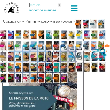
recherche avancée
Collection « Petite philosophie du voyage »
Présentati
/
Extraits
/
Revue de
presse