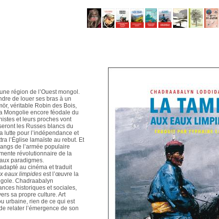
’une région de l’Ouest mongol.
ndre de louer ses bras à un
mör, véritable Robin des Bois,
la Mongolie encore féodale du
istes et leurs proches vont
sseront les Russes blancs du
la lutte pour l’indépendance et
tra l’Église lamaïste au rebut. Et
 rangs de l’armée populaire
rmente révolutionnaire de la
eaux paradigmes.
 adapté au cinéma et traduit
x eaux limpides
est l’œuvre la
ongole. Chadraabalyn
ces historiques et sociales,
rs sa propre culture. Art
ou urbaine, rien de ce qui est
de relater l’émergence de son