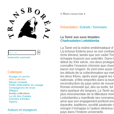
« Hors collection »
Présentation
/
Extraits
/
Sommaire
La Tamir aux eaux limpides
Chadraabalyn Lodoidamba
La Tamir est la rivière emblématique d
Là échoue Erdene pour se voir contrai
riche éleveur, tandis que son cadet Tö
recherche avancée
échappe toujours aux autorités. Dans 
début du XXe siècle, ces deux protagon
connaître l’invasion chinoise que cha
baron von Ungern. Ils vont vivre aussi 
Catalogue
les débuts de la collectivisation qui met
les deux frères, après avoir gagné les
Voyage en poche
Hors collection
nationale, d’être emportés dans la tou
Nature nomade
reconstruction du pays selon de nouv
Petite philosophie du voyage
Roman échevelé qui, dès sa sortie, fut
Compagnons de route
dans quelque dix langues,
La Tamir au
Sillages
Autres collections
plus monumentale de la littérature m
La clé des champs
Lodoidamba y manifeste ses connaissan
Chemins d’étoiles
ainsi que son engagement profond enve
Visions
équestre, traditions, société pastorale 
mongol n’échappe à l’auteur désireux 
Auteurs et voyageurs
pays dans l’histoire universelle.