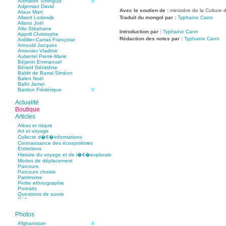
Aïtmatov Tchinguiz
Adjemian David
Avec le soutien de :
ministère de la Culture
Alaux Marc
Traduit du mongol par :
Typhaine Cann
Allaert Lodewijk
Allano Joël
Allix Stéphane
Introduction par :
Typhaine Cann
Apprill Christophe
Rédaction des notes par :
Typhaine Cann
Ardillier-Carras Françoise
Arnould Jacques
Arseniev Vladimir
Aubertel Pierre-Marie
Béjanin Emmanuel
Bérard Géraldine
Baldit de Barral Siméon
Balen Noël
Balhi Jamel
Bardon Frédérique
Barnagaud Jean-Yves
Bastide Fabien
Actualité
Baudin Julie
Boutique
Baujard Jacques
Articles
Bazin Sylvain
Bellanger Marc
Aléas et risque
Bellec Hervé
Art et voyage
Belleville Régis
Collecte d�€�informations
Benestar Géraldine
Connaissance des écosystèmes
Benoist Yann
Entretiens
Bertrand Jordane
Histoire du voyage et de l�€�exploration
Bertrandy Antoine
Modes de déplacement
Bezsonov Youri
Parcours
Bideau Michel-Cosme
Parcours choisis
Billard Yannick
Patrimoine
Blanchet Anne-Lise
Petite ethnographie
Bluntzer Christophe
Portraits
Bobin Mathieu
Questions de survie
Boch Anne-Laure
Réflexions
Boch Julie
Boclet-Weller Robin
Boillot Henri
Photos
Bonnem Éric
Boudart Jean-Louis
Afghanistan