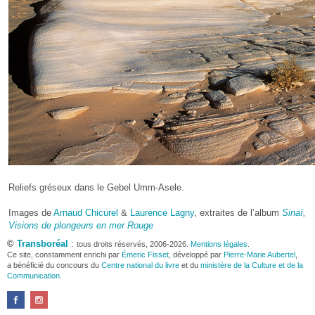
Reliefs gréseux dans le Gebel Umm-Asele.
Images de
Arnaud Chicurel
&
Laurence Lagny
, extraites de l’album
Sinaï,
Visions de plongeurs en mer Rouge
©
Transboréal
:
tous droits réservés, 2006-2026.
Mentions légales
.
Ce site, constamment enrichi par
Émeric Fisset
, développé par
Pierre-Marie Aubertel
,
a bénéficié du concours du
Centre national du livre
et du
ministère de la Culture et de la
Communication
.