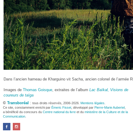
Dans l’ancien hameau de Kharguino vit Sacha, ancien colonel de l’armée Rou
Images de
Thomas Goisque
, extraites de l’album
Lac Baïkal, Visions de
coureurs de taïga
©
Transboréal
:
tous droits réservés, 2006-2026.
Mentions légales
.
Ce site, constamment enrichi par
Émeric Fisset
, développé par
Pierre-Marie Aubertel
,
a bénéficié du concours du
Centre national du livre
et du
ministère de la Culture et de la
Communication
.