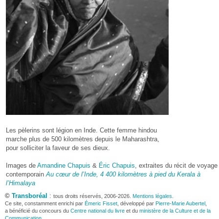
Les pèlerins sont légion en Inde. Cette femme hindou
marche plus de 500 kilomètres depuis le Maharashtra,
pour solliciter la faveur de ses dieux.
Images de
Amandine Chapuis
&
Éric Chapuis
, extraites du récit de voyage
contemporain
Au cœur de l’Inde, 4 400 kilomètres à pied du Kerala à
l’Himalaya
©
Transboréal
:
tous droits réservés, 2006-2026.
Mentions légales
.
Ce site, constamment enrichi par
Émeric Fisset
, développé par
Pierre-Marie Aubertel
,
a bénéficié du concours du
Centre national du livre
et du
ministère de la Culture et de la
Communication
.