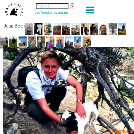
recherche avancée
Julie Boch
Dix-
huitiémiste,
spécialiste
de l’histoire
des idées et
du rapport
entre la
morale et la
religion. A
notamment
voyagé au
Kamtchatka
et écrit sur
l’opéra.
Biographie