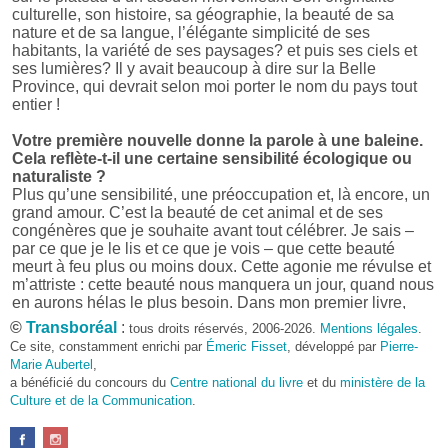
culturelle, son histoire, sa géographie, la beauté de sa
nature et de sa langue, l’élégante simplicité de ses
habitants, la variété de ses paysages? et puis ses ciels et
ses lumières? Il y avait beaucoup à dire sur la Belle
Province, qui devrait selon moi porter le nom du pays tout
entier !
Votre première nouvelle donne la parole à une baleine.
Cela reflète-t-il une certaine sensibilité écologique ou
naturaliste ?
Plus qu’une sensibilité, une préoccupation et, là encore, un
grand amour. C’est la beauté de cet animal et de ses
congénères que je souhaite avant tout célébrer. Je sais –
par ce que je le lis et ce que je vois – que cette beauté
meurt à feu plus ou moins doux. Cette agonie me révulse et
m’attriste : cette beauté nous manquera un jour, quand nous
en aurons hélas le plus besoin. Dans mon premier livre,
j’avais pris goût à me mettre dans la peau d’une bête. Outre
©
Transboréal
:
tous droits réservés, 2006-2026.
Mentions légales
.
l’intérêt de l’exercice littéraire, il me semble que cela peut
Ce site, constamment enrichi par
Émeric Fisset
, développé par
Pierre-
être un bon moyen pour transmettre certains messages.
Marie Aubertel
,
a bénéficié du concours du
Centre national du livre
et du
ministère de la
Pourquoi avoir choisi le format des nouvelles plutôt
Culture et de la Communication
.
qu’un autre ?
D’abord parce que j’aime (décidément!) en lire !
Maupassant, Buzzati, Coloane ou Steinbeck m’ont