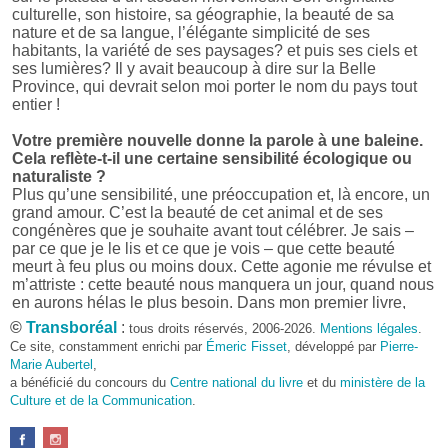
culturelle, son histoire, sa géographie, la beauté de sa
nature et de sa langue, l’élégante simplicité de ses
habitants, la variété de ses paysages? et puis ses ciels et
ses lumières? Il y avait beaucoup à dire sur la Belle
Province, qui devrait selon moi porter le nom du pays tout
entier !
Votre première nouvelle donne la parole à une baleine.
Cela reflète-t-il une certaine sensibilité écologique ou
naturaliste ?
Plus qu’une sensibilité, une préoccupation et, là encore, un
grand amour. C’est la beauté de cet animal et de ses
congénères que je souhaite avant tout célébrer. Je sais –
par ce que je le lis et ce que je vois – que cette beauté
meurt à feu plus ou moins doux. Cette agonie me révulse et
m’attriste : cette beauté nous manquera un jour, quand nous
en aurons hélas le plus besoin. Dans mon premier livre,
j’avais pris goût à me mettre dans la peau d’une bête. Outre
©
Transboréal
:
tous droits réservés, 2006-2026.
Mentions légales
.
l’intérêt de l’exercice littéraire, il me semble que cela peut
Ce site, constamment enrichi par
Émeric Fisset
, développé par
Pierre-
être un bon moyen pour transmettre certains messages.
Marie Aubertel
,
a bénéficié du concours du
Centre national du livre
et du
ministère de la
Pourquoi avoir choisi le format des nouvelles plutôt
Culture et de la Communication
.
qu’un autre ?
D’abord parce que j’aime (décidément!) en lire !
Maupassant, Buzzati, Coloane ou Steinbeck m’ont