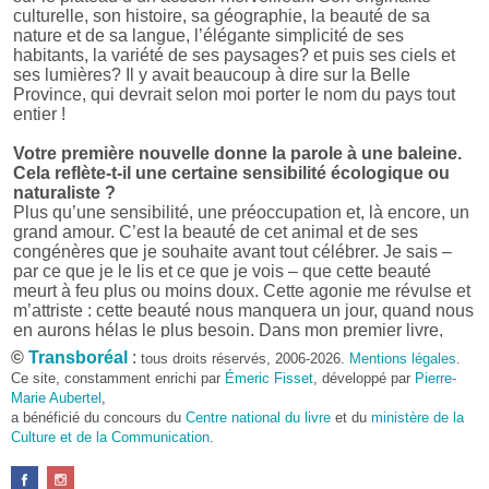
culturelle, son histoire, sa géographie, la beauté de sa
nature et de sa langue, l’élégante simplicité de ses
habitants, la variété de ses paysages? et puis ses ciels et
ses lumières? Il y avait beaucoup à dire sur la Belle
Province, qui devrait selon moi porter le nom du pays tout
entier !
Votre première nouvelle donne la parole à une baleine.
Cela reflète-t-il une certaine sensibilité écologique ou
naturaliste ?
Plus qu’une sensibilité, une préoccupation et, là encore, un
grand amour. C’est la beauté de cet animal et de ses
congénères que je souhaite avant tout célébrer. Je sais –
par ce que je le lis et ce que je vois – que cette beauté
meurt à feu plus ou moins doux. Cette agonie me révulse et
m’attriste : cette beauté nous manquera un jour, quand nous
en aurons hélas le plus besoin. Dans mon premier livre,
j’avais pris goût à me mettre dans la peau d’une bête. Outre
©
Transboréal
:
tous droits réservés, 2006-2026.
Mentions légales
.
l’intérêt de l’exercice littéraire, il me semble que cela peut
Ce site, constamment enrichi par
Émeric Fisset
, développé par
Pierre-
être un bon moyen pour transmettre certains messages.
Marie Aubertel
,
a bénéficié du concours du
Centre national du livre
et du
ministère de la
Pourquoi avoir choisi le format des nouvelles plutôt
Culture et de la Communication
.
qu’un autre ?
D’abord parce que j’aime (décidément!) en lire !
Maupassant, Buzzati, Coloane ou Steinbeck m’ont